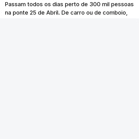
Passam todos os dias perto de 300 mil pessoas
na ponte 25 de Abril. De carro ou de comboio,
são 100 milhões as pessoas que fazem a
travessia por ano.
RTP
/
6 Agosto 2026, 20:33
ERRO
100
ERROR ON HTML5 MEDIA ELEMENT
ESTE CONTEÚDO ESTÁ NESTE MOMENTO
INDISPONÍVEL