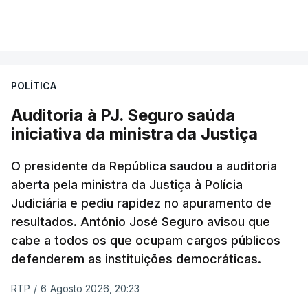
VER MAIS
Foi o diretor financeiro, Álvaro Pires, que assumiu a
responsabilidade de sugerir as instalações da
Construbarcelos para acolher um atrelado
POLÍTICA
apreendido numa operação de droga.
Auditoria à PJ. Seguro saúda
iniciativa da ministra da Justiça
O presidente da República saudou a auditoria
aberta pela ministra da Justiça à Polícia
Judiciária e pediu rapidez no apuramento de
resultados. António José Seguro avisou que
cabe a todos os que ocupam cargos públicos
defenderem as instituições democráticas.
RTP
/
6 Agosto 2026, 20:23