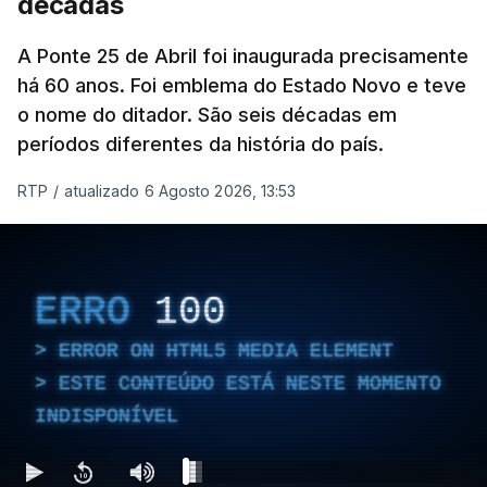
décadas
A Ponte 25 de Abril foi inaugurada precisamente
há 60 anos. Foi emblema do Estado Novo e teve
o nome do ditador. São seis décadas em
períodos diferentes da história do país.
RTP
/
atualizado 6 Agosto 2026, 13:53
ERRO
100
ERROR ON HTML5 MEDIA ELEMENT
ESTE CONTEÚDO ESTÁ NESTE MOMENTO
INDISPONÍVEL