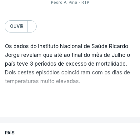
Pedro A. Pina - RTP
OUVIR
Os dados do Instituto Nacional de Saúde Ricardo
Jorge revelam que até ao final do mês de Julho o
país teve 3 períodos de excesso de mortalidade.
Dois destes episódios coincidiram com os dias de
temperaturas muito elevadas.
As pessoas com mais de 75 anos e com vários
VER MAIS
problemas de saúde foram as mais afetadas.
Só entre os dias 2 e 8 de Julho registaram-se mais
PAÍS
de 550 óbitos em excesso, um aumento de quase