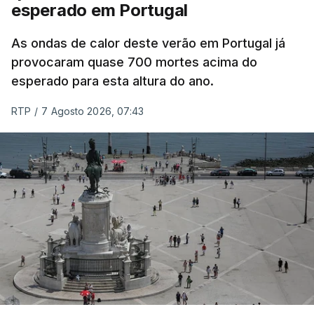
esperado em Portugal
Também em Coimbra, na escola secundária de
Avelar Brotero foram afixados à hora prevista os
As ondas de calor deste verão em Portugal já
resultados.
provocaram quase 700 mortes acima do
esperado para esta altura do ano.
As reapreciações da primeira fase dos exames
RTP
/
7 Agosto 2026, 07:43
devem sair durante a tarde.
A primeira fase de acesso ao ensino superior
terminou na quinta-feira. Mas o Governo decidiu
dar mais três dias aos cerca de 20 mil alunos que
pediram a revisão das provas.