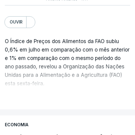
OUVIR
O Índice de Preços dos Alimentos da FAO subiu
0,6% em julho em comparação com o mês anterior
e 1% em comparação com o mesmo período do
ano passado, revelou a Organização das Nações
Unidas para a Alimentação e a Agricultura (FAO)
esta sexta-feira.
VER MAIS
Os preços globais dos alimentos atingiram o
seu nível mais elevado em três anos e meio,
ECONOMIA
com ondas de calor no Verão e conflitos na
Ucrânia e no Médio Oriente a elevar os