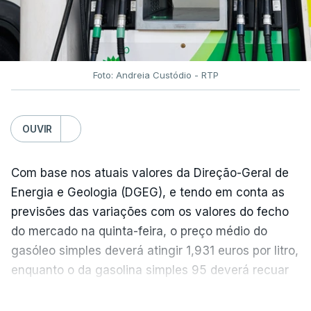
Estes aumentos foram "parcialmente
compensados por quedas" nos preços das "carnes
e dos produtos lácteos", segundo a FAO.
Foto: Andreia Custódio - RTP
Os preços do açúcar dispararam no mês passado
OUVIR
devido às preocupações com os efeitos das ondas
de calor e das secas na produção europeia e do
fenómeno El Niño na produção asiática, observou a
Com base nos atuais valores da Direção-Geral de
FAO. No entanto, o índice mantém-se 8% abaixo do
Energia e Geologia (DGEG), e tendo em conta as
registado no ano passado.
previsões das variações com os valores do fecho
do mercado na quinta-feira, o preço médio do
gasóleo simples deverá atingir 1,931 euros por litro,
A onda de calor que atingiu a Europa em
enquanto o da gasolina simples 95 deverá recuar
junho terá obrigado os produtores de cereais
para 1,855 euros por litro.
VER MAIS
a destruir nove milhões de toneladas de