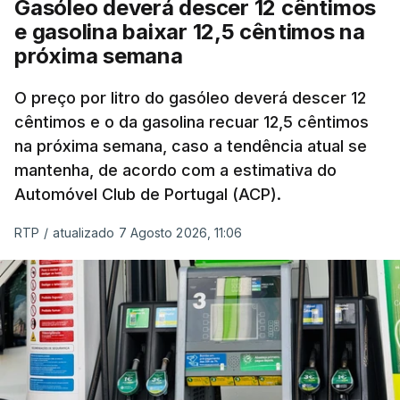
Gasóleo deverá descer 12 cêntimos
custos das colheitas.
e gasolina baixar 12,5 cêntimos na
próxima semana
O índice, que acompanha as variações mensais
de um cabaz de produtos alimentares
O preço por litro do gasóleo deverá descer 12
comercializados internacionalmente, subiu para
cêntimos e o da gasolina recuar 12,5 cêntimos
na próxima semana, caso a tendência atual se
131,1 pontos em julho, face aos 130,3 de junho.
mantenha, de acordo com a estimativa do
Automóvel Club de Portugal (ACP).
O aumento dos preços dos alimentos básicos
tende a traduzir-se em preços mais elevados
RTP
/
atualizado 7 Agosto 2026, 11:06
nas prateleiras nos meses seguintes, à medida
que os fornecedores repercutem os seus
custos nos consumidores.
Em julho, o aumento esteve associado aos preços
do açúcar (+5,6%), dos cereais (+3,4%) e dos
óleos vegetais (+2%).