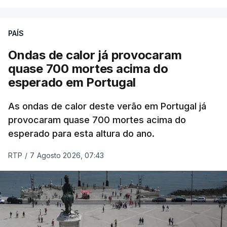
ESTE CONTEÚDO ESTÁ NESTE
PAÍS
MOMENTO INDISPONÍVEL
Ondas de calor já provocaram
quase 700 mortes acima do
esperado em Portugal
Também em Coimbra, na escola secundária de
Avelar Brotero foram afixados à hora prevista os
As ondas de calor deste verão em Portugal já
resultados.
provocaram quase 700 mortes acima do
esperado para esta altura do ano.
As reapreciações da primeira fase dos exames
RTP
/
7 Agosto 2026, 07:43
devem sair durante a tarde.
A primeira fase de acesso ao ensino superior
terminou na quinta-feira. Mas o Governo decidiu
dar mais três dias aos cerca de 20 mil alunos que