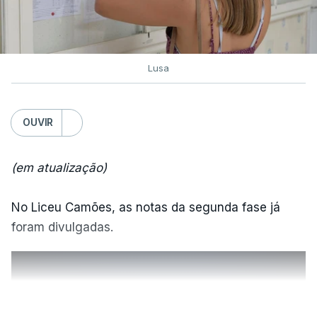
Lusa
OUVIR
(em atualização)
No Liceu Camões, as notas da segunda fase já
foram divulgadas.
ERRO
100
VER MAIS
ERROR ON HTML5 MEDIA ELEMENT