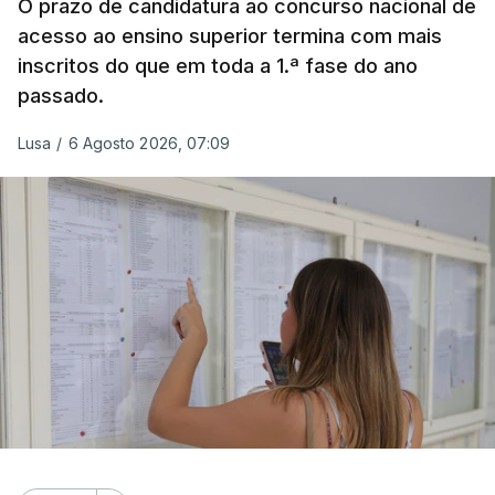
deixou o parque de campismo sem condições
O prazo de candidatura ao concurso nacional de
acesso ao ensino superior termina com mais
foram por isso realojadas 67 pessoas no parque de
inscritos do que em toda a 1.ª fase do ano
estacionamento da escola profissional, como
passado.
explicou à RTP Antena 1 Vânia Ferreira, presidente
da Câmara Municipal da Praia da Vitória.
Lusa
/
6 Agosto 2026, 07:09
ERRO
100
ERROR ON HTML5 MEDIA ELEMENT
ESTE CONTEÚDO ESTÁ NESTE
MOMENTO INDISPONÍVEL
O transporte destas pessoas foi feito pela
autarquia e a Proteção Civil forneceu sacos-cama