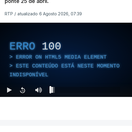
ponte 25 de abril.
RTP
/
atualizado 6 Agosto 2026, 07:39
ERRO
100
ERROR ON HTML5 MEDIA ELEMENT
ESTE CONTEÚDO ESTÁ NESTE MOMENTO
INDISPONÍVEL