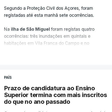
Segundo a Proteção Civil dos Açores, foram
registadas até esta manhã sete ocorrências.
Na
ilha de São Miguel
foram registas quatro
ocorrências: três inundações em quintais e
habitações em Vila Franca do Campo e no
Nordeste uma inundação numa casa.
VER MAIS
Em
São Jorge
houve duas: na freguesia da
Urzelina, no concelho de Velas, foi registada uma
PAÍS
inundação numa habitação e houve um
deslizamento de terras numa estrada nos Nortes,
Prazo de candidatura ao Ensino
que entretanto já foi parcialmente desobstruída.
Superior termina com mais inscritos
do que no ano passado
Na
Terceira
, na Praia da Vitória, o mau tempo