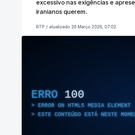
excessivo nas exigências e aprese
iranianos querem.
RTP
/
atualizado 26 Março 2026, 07:02
ERRO
100
ERROR ON HTML5 MEDIA ELEMENT
ESTE CONTEÚDO ESTÁ NESTE MOME