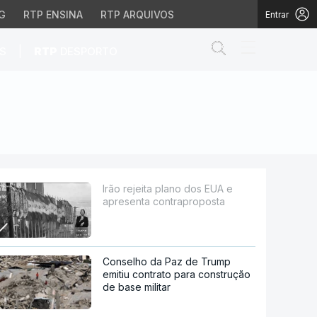
G
RTP ENSINA
RTP ARQUIVOS
Entrar
Abrir campo de
|
S
RTP
DESPORTO
ntraproposta
Irão rejeita plano dos EUA e
apresenta contraproposta
Conselho da Paz de Trump
emitiu contrato para construção
de base militar