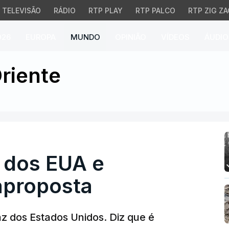
TELEVISÃO
RÁDIO
RTP PLAY
RTP PALCO
RTP ZIG ZA
026
EUROPA
MUNDO
OPINIÃO
VÍDEOS
ÁUDIO
 dos EUA e apresenta co
riente
o dos EUA e
aproposta
az dos Estados Unidos. Diz que é