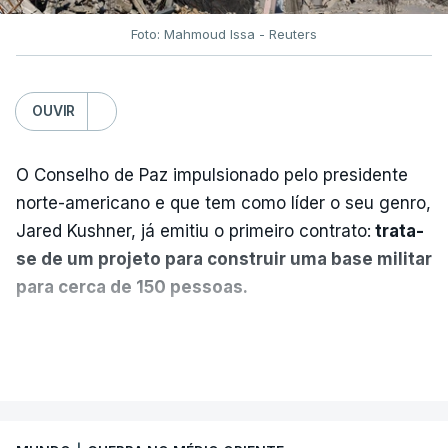
Foto: Mahmoud Issa - Reuters
OUVIR
O Conselho de Paz impulsionado pelo presidente
norte-americano e que tem como líder o seu genro,
Jared Kushner, já emitiu o primeiro contrato:
trata-
se de um projeto para construir uma base militar
para cerca de 150 pessoas.
Segundo o diário britânico
The Guardian
, este
VER MAIS
posto avançado deverá abrigar tropas
marroquinas. O contrato foi concedido à Arkel
International, uma empresa com sede no Louisiana