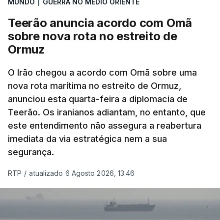
MUNDO
|
GUERRA NO MÉDIO ORIENTE
que já colaborou com a Administração norte-
americana em projetos no Médio Oriente,
Teerão anuncia acordo com Omã
nomeadamente no Iraque.
sobre nova rota no estreito de
Ormuz
Com uma área muito reduzida,
esta pequena base
militar deverá ficar nos 60 por cento de
O Irão chegou a acordo com Omã sobre uma
nova rota marítima no estreito de Ormuz,
território de Gaza que Israel controla e a cerca
anunciou esta quarta-feira a diplomacia de
de 1,5 quilómetros da fronteira com Israel.
Teerão. Os iranianos adiantam, no entanto, que
Permite, desta forma, uma extração rápida em
este entendimento não assegura a reabertura
caso de ataque.
imediata da via estratégica nem a sua
segurança.
Segundo um funcionário do Conselho de Paz, a
organização está na “fase final de preparação de
RTP
/
atualizado 6 Agosto 2026, 13:46
vários contratos” e que um deles “diz respeito às
instalações de apoio à Força Internacional de
Estabilização”.