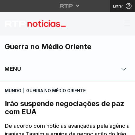
Entrar
Irão suspende negoci
Guerra no Médio Oriente
MENU
MUNDO
|
GUERRA NO MÉDIO ORIENTE
Irão suspende negociações de paz
com EUA
De acordo com notícias avançadas pela agência
iraniana Tasnim a equipa de negociação do Irão