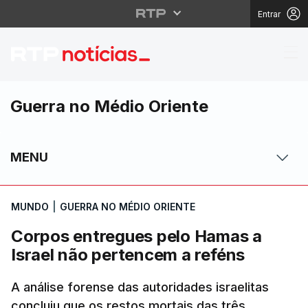
Entrar
Corpos entregues pelo
Guerra no Médio Oriente
MENU
MUNDO
|
GUERRA NO MÉDIO ORIENTE
Corpos entregues pelo Hamas a
Israel não pertencem a reféns
A análise forense das autoridades israelitas
concluiu que os restos mortais das três