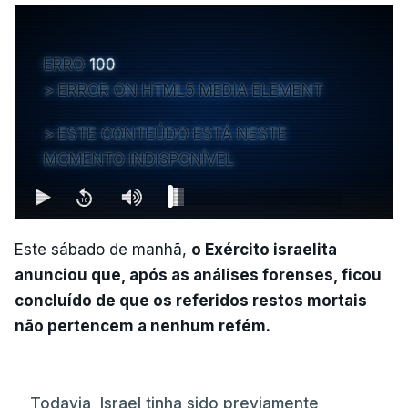
ERRO
100
ERROR ON HTML5 MEDIA ELEMENT
ESTE CONTEÚDO ESTÁ NESTE
MOMENTO INDISPONÍVEL
Este sábado de manhã,
o Exército israelita
anunciou que, após as análises forenses, ficou
concluído de que os referidos restos mortais
não pertencem a nenhum refém.
Todavia, Israel tinha sido previamente