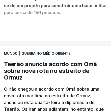
se de um projeto para construir uma base militar
para cerca de 150 pessoas.
Segundo o diário britânico
The Guardian
, este
VER MAIS
posto avançado deverá abrigar tropas
marroquinas. O contrato foi concedido à Arkel
International, uma empresa com sede no Louisiana
MUNDO
|
GUERRA NO MÉDIO ORIENTE
que já colaborou com a Administração norte-
americana em projetos no Médio Oriente,
Teerão anuncia acordo com Omã
nomeadamente no Iraque.
sobre nova rota no estreito de
Ormuz
Com uma área muito reduzida,
esta pequena base
militar deverá ficar nos 60 por cento de
O Irão chegou a acordo com Omã sobre uma
nova rota marítima no estreito de Ormuz,
território de Gaza que Israel controla e a cerca
anunciou esta quarta-feira a diplomacia de
de 1,5 quilómetros da fronteira com Israel.
Teerão. Os iranianos adiantam, no entanto, que
Permite, desta forma, uma extração rápida em