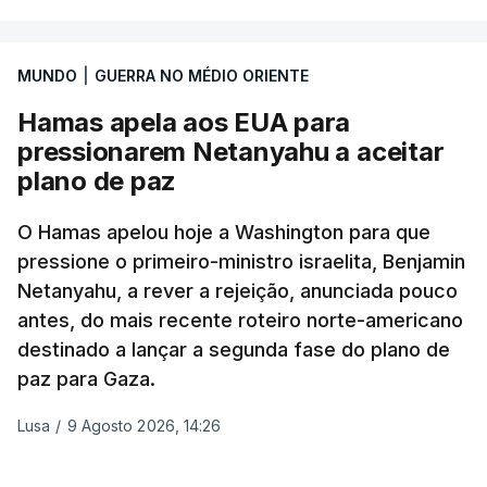
A ideia de uma trégua tem a ver com a
necessidade de travar os ataques com vista à
aplicação do plano de desarmamento do Hamas.
MUNDO
|
GUERRA NO MÉDIO ORIENTE
Hamas apela aos EUA para
Além disso, o correspondente do canal de
pressionarem Netanyahu a aceitar
televisão israelita i24News, que também teve
plano de paz
acesso às deliberações do Gabinete, recordou na
sexta-feira que, após a reunião, ficou por decidir a
O Hamas apelou hoje a Washington para que
autorização formal de Israel para a entrada em
pressione o primeiro-ministro israelita, Benjamin
Gaza da Força Internacional de Estabilização, um
Netanyahu, a rever a rejeição, anunciada pouco
contingente multinacional proposto no âmbito do
antes, do mais recente roteiro norte-americano
Conselho da Paz promovido por Trump.
destinado a lançar a segunda fase do plano de
paz para Gaza.
Meios de comunicação social israelitas
informaram, após a reunião do Gabinete de
Lusa
/
9 Agosto 2026, 14:26
Segurança do país, que o órgão presidido por
Netanyahu exigiu durante a sessão de quinta-feira