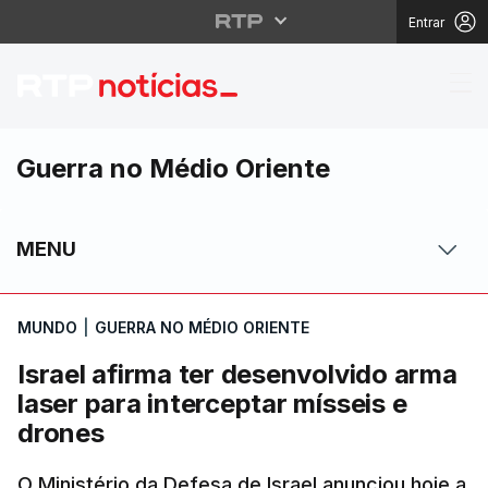
Entrar
Israel afirma ter dese
Guerra no Médio Oriente
MENU
MUNDO
|
GUERRA NO MÉDIO ORIENTE
Israel afirma ter desenvolvido arma
laser para interceptar mísseis e
drones
O Ministério da Defesa de Israel anunciou hoje a