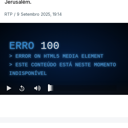
Jerusalém.
RTP
/
9 Setembro 2025, 19:14
ERRO
100
ERROR ON HTML5 MEDIA ELEMENT
ESTE CONTEÚDO ESTÁ NESTE MOMENTO
INDISPONÍVEL