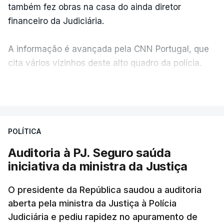
também fez obras na casa do ainda diretor
financeiro da Judiciária.
A informação é avançada pela CNN Portugal, que
cita vários vizinhos deste alto quadro da polícia.
VER MAIS
Foi o diretor financeiro, Álvaro Pires, que assumiu a
responsabilidade de sugerir as instalações da
Construbarcelos para acolher um atrelado
POLÍTICA
apreendido numa operação de droga.
Auditoria à PJ. Seguro saúda
iniciativa da ministra da Justiça
O presidente da República saudou a auditoria
aberta pela ministra da Justiça à Polícia
Judiciária e pediu rapidez no apuramento de