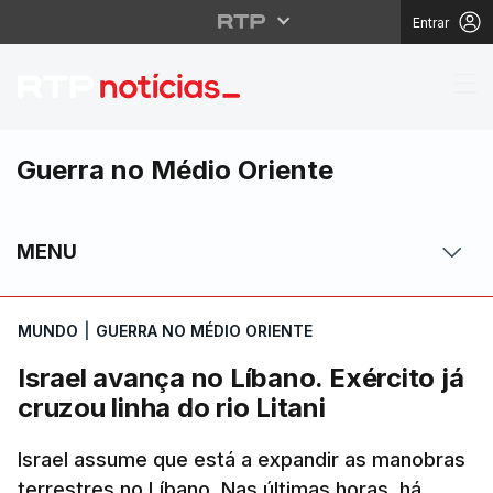
Entrar
Israel avança no Líbano
Guerra no Médio Oriente
MENU
MUNDO
|
GUERRA NO MÉDIO ORIENTE
Israel avança no Líbano. Exército já
cruzou linha do rio Litani
Israel assume que está a expandir as manobras
terrestres no Líbano. Nas últimas horas, há