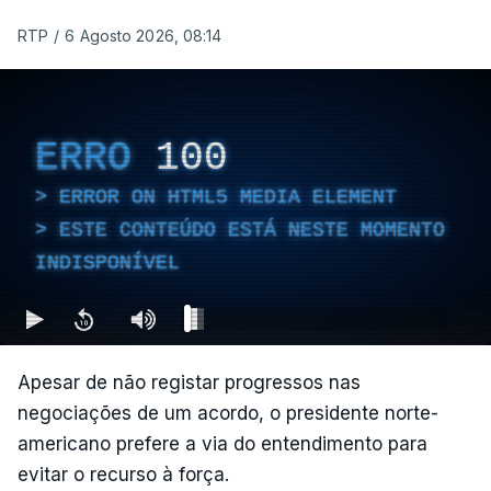
RTP
/
6 Agosto 2026, 08:14
ERRO
100
ERROR ON HTML5 MEDIA ELEMENT
ESTE CONTEÚDO ESTÁ NESTE MOMENTO
INDISPONÍVEL
Apesar de não registar progressos nas
negociações de um acordo, o presidente norte-
americano prefere a via do entendimento para
evitar o recurso à força.