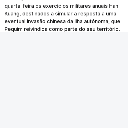
quarta-feira os exercícios militares anuais Han
Kuang, destinados a simular a resposta a uma
eventual invasão chinesa da ilha autónoma, que
Pequim reivindica como parte do seu território.
Lusa
/
6 Agosto 2026, 06:50
Cheng Yu-Chen - AFP