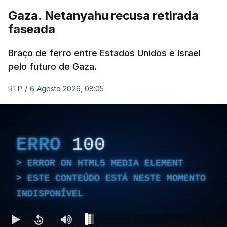
Gaza. Netanyahu recusa retirada
faseada
Braço de ferro entre Estados Unidos e Israel
pelo futuro de Gaza.
RTP
/
6 Agosto 2026, 08:05
ERRO
100
ERROR ON HTML5 MEDIA ELEMENT
ESTE CONTEÚDO ESTÁ NESTE MOMENTO
INDISPONÍVEL