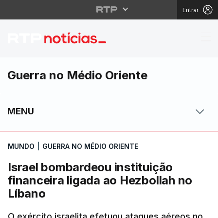
Entrar
Israel bombardeou inst
Guerra no Médio Oriente
MENU
MUNDO
|
GUERRA NO MÉDIO ORIENTE
Israel bombardeou instituição
financeira ligada ao Hezbollah no
Líbano
O exército israelita efetuou ataques aéreos no