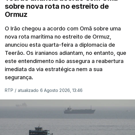
nomeadamente no Iraque.
sobre nova rota no estreito de
Ormuz
Com uma área muito reduzida,
esta pequena base
militar deverá ficar nos 60 por cento de
O Irão chegou a acordo com Omã sobre uma
nova rota marítima no estreito de Ormuz,
território de Gaza que Israel controla e a cerca
anunciou esta quarta-feira a diplomacia de
de 1,5 quilómetros da fronteira com Israel.
Teerão. Os iranianos adiantam, no entanto, que
Permite, desta forma, uma extração rápida em
este entendimento não assegura a reabertura
caso de ataque.
imediata da via estratégica nem a sua
segurança.
Segundo um funcionário do Conselho de Paz, a
organização está na “fase final de preparação de
RTP
/
atualizado 6 Agosto 2026, 13:46
vários contratos” e que um deles “diz respeito às
instalações de apoio à Força Internacional de
Estabilização”.
“Este contrato será um dos muitos essenciais para