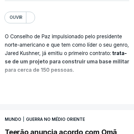
OUVIR
O Conselho de Paz impulsionado pelo presidente
norte-americano e que tem como líder o seu genro,
Jared Kushner, já emitiu o primeiro contrato:
trata-
se de um projeto para construir uma base militar
para cerca de 150 pessoas.
Segundo o diário britânico
The Guardian
, este
VER MAIS
posto avançado deverá abrigar tropas
marroquinas. O contrato foi concedido à Arkel
International, uma empresa com sede no Louisiana
MUNDO
|
GUERRA NO MÉDIO ORIENTE
que já colaborou com a Administração norte-
americana em projetos no Médio Oriente,
Teerão anuncia acordo com Omã