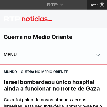
Entrar
Israel bombardeou únic
Guerra no Médio Oriente
MENU
MUNDO
|
GUERRA NO MÉDIO ORIENTE
Israel bombardeou único hospital
ainda a funcionar no norte de Gaza
Gaza foi palco de novos ataques aéreos
israelitas, esta segunda-feira, somando-se pelo