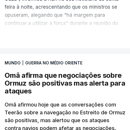
feira à noite, acrescentando que os ministros se
opuseram, alegando que "há margem para
continuar a utilizar a força" durante a reunião do
Gabinete de Segurança de quinta-feira.
VER MAIS
A ideia de uma trégua tem a ver com a
necessidade de travar os ataques com vista à
aplicação do plano de desarmamento do Hamas.
MUNDO
|
GUERRA NO MÉDIO ORIENTE
Omã afirma que negociações sobre
Além disso, o correspondente do canal de
Ormuz são positivas mas alerta para
televisão israelita i24News, que também teve
ataques
acesso às deliberações do Gabinete, recordou na
sexta-feira que, após a reunião, ficou por decidir a
Omã afirmou hoje que as conversações com
autorização formal de Israel para a entrada em
Teerão sobre a navegação no Estreito de Ormuz
Gaza da Força Internacional de Estabilização, um
são positivas, mas alertou que os ataques
contingente multinacional proposto no âmbito do
contra navios podem afetar as negociações.