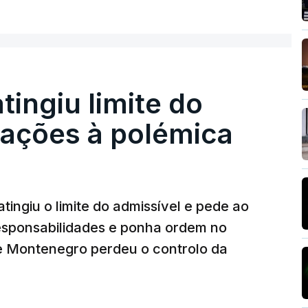
ER MAIS
nou a abertura de qualquer processo
o que indicie a realização dessas obras.
atingiu limite do
nstrubarcelos também fez obras na casa do
eações à polémica
da PJ
26, 14:25
tingiu o limite do admissível e pede ao
ez obras na casa de Luís Neves também
iretor financeiro da PJ
responsabilidades e ponha ordem no
26, 14:26
 Montenegro perdeu o controlo da