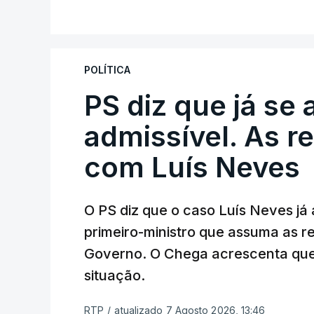
V
A Judiciária adianta ainda que não orde
disciplinar, por não ter qualquer element
POLÍTICA
PS diz que já se 
ARTIGOS RELACIONADOS
Empreiteiro da Co
admissível. As r
diretor financeiro 
com Luís Neves
atualizado 7 Agosto 20
O PS diz que o caso Luís Neves já a
Empreiteiro que f
trabalhou para o d
primeiro-ministro que assuma as 
atualizado 7 Agosto 20
Governo. O Chega acrescenta que
situação.
RTP
/
atualizado 7 Agosto 2026, 13:46