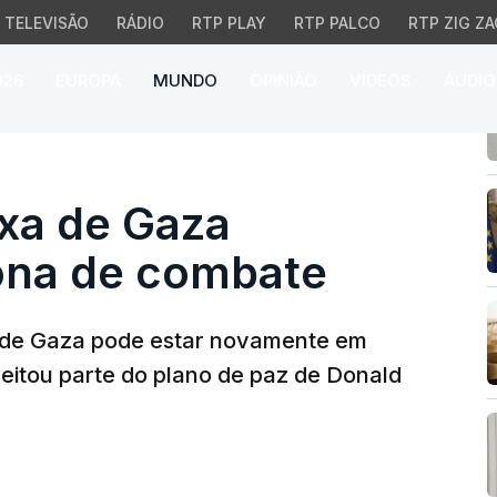
TELEVISÃO
RÁDIO
RTP PLAY
RTP PALCO
RTP ZIG ZA
026
EUROPA
MUNDO
OPINIÃO
VÍDEOS
ÁUDIO
xa de Gaza continua a s
ixa de Gaza
zona de combate
a de Gaza pode estar novamente em
eitou parte do plano de paz de Donald