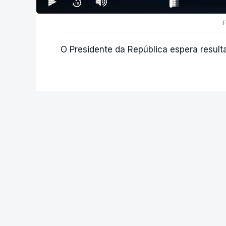
F
O Presidente da República espera result
PAÍS
Mais de 60 mil c
primeira fase. A
superior com ma
décadas