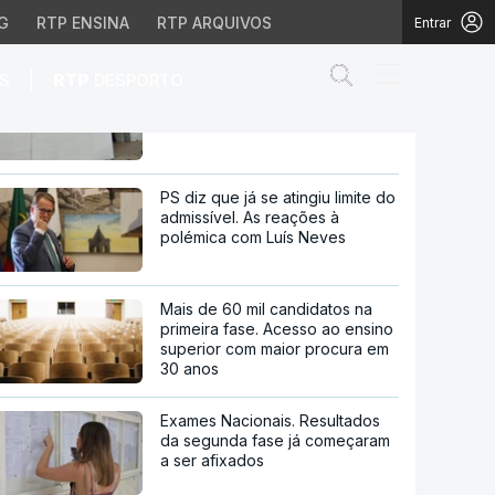
G
RTP ENSINA
RTP ARQUIVOS
Entrar
Abrir campo de
|
S
RTP
DESPORTO
Diretor financeiro da PJ nega
que Construbarcelos tenha feito
obras na casa onde vive
er zona de combate
PS diz que já se atingiu limite do
admissível. As reações à
polémica com Luís Neves
Mais de 60 mil candidatos na
primeira fase. Acesso ao ensino
superior com maior procura em
30 anos
Exames Nacionais. Resultados
da segunda fase já começaram
a ser afixados