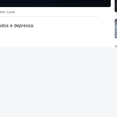
oto: Lusa
ados e depressa.
andidatos na
cesso ao ensino
ior procura em três