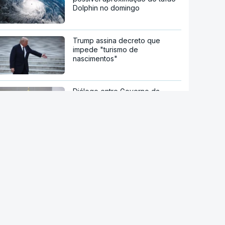
Dolphin no domingo
Trump assina decreto que
impede "turismo de
nascimentos"
Diálogo entre Governo da
Venezuela e oposição marcado
por restrições à imprensa
María Corina Machado culpa
Governo pela morte de preso
político venezuelano-uruguaio
Governo dinamarquês aplica
regras mais rígidas ao uso da IA
nas escolas