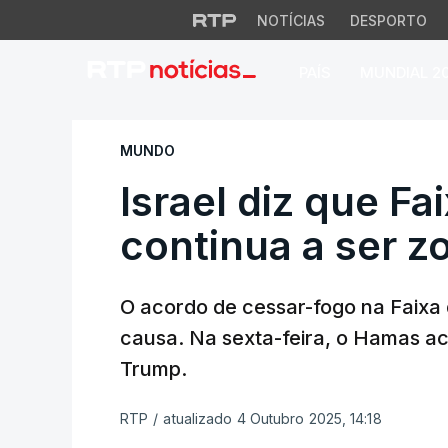
NOTÍCIAS
DESPORTO
PAÍS
MUNDIAL 2
Israel diz que Fai
MUNDO
Israel diz que Fa
continua a ser 
O acordo de cessar-fogo na Faix
causa. Na sexta-feira, o Hamas ac
Trump.
RTP
/
atualizado 4 Outubro 2025, 14:18