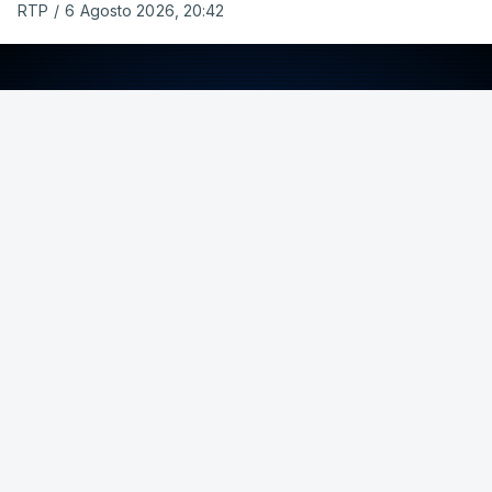
RTP
/
6 Agosto 2026, 20:42
ERRO
100
ERROR ON HTML5 MEDIA ELEMENT
ESTE CONTEÚDO ESTÁ NESTE MOMENTO
INDISPONÍVEL
A Ucrânia está, por sua vez, a intensificar os
ataques a estruturas estratégicas russas que têm
agravado a escassez de combustíveis. Desta vez
foram duas refinarias de petróleo.