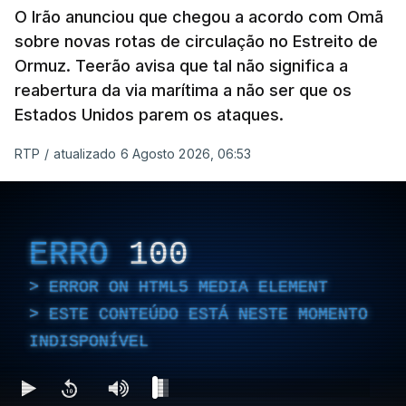
O Irão anunciou que chegou a acordo com Omã
sobre novas rotas de circulação no Estreito de
Ormuz. Teerão avisa que tal não significa a
reabertura da via marítima a não ser que os
Estados Unidos parem os ataques.
RTP
/
atualizado 6 Agosto 2026, 06:53
ERRO
100
ERROR ON HTML5 MEDIA ELEMENT
ESTE CONTEÚDO ESTÁ NESTE MOMENTO
INDISPONÍVEL