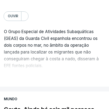
OUVIR
O Grupo Especial de Atividades Subaquáticas
(GEAS) da Guarda Civil espanhola encontrou os
dois corpos no mar, no âmbito da operação
lançada para localizar os migrantes que não
conseguiram chegar à costa a nado, disseram à
EFE fontes policiais.
O Instituto de Medicina Legal (IML) de Ceuta referiu
VER MAIS
que realizou 79 autópsias e identificou apenas
duas pessoas, desde a chegada em massa de
migrantes, a 30 de julho.
MUNDO