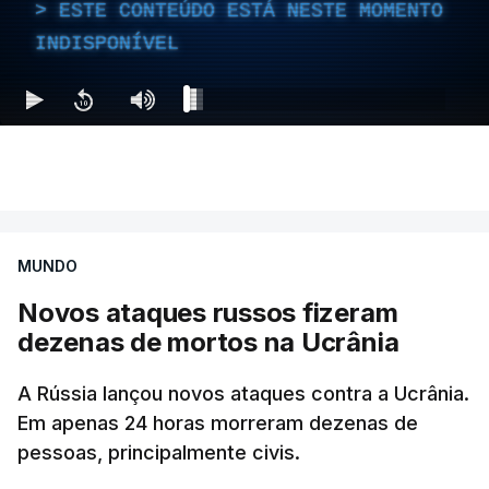
já voltaram a Marrocos, segundo dados
ESTE CONTEÚDO ESTÁ NESTE MOMENTO
atualizados pelas autoridades de Espanha.
INDISPONÍVEL
Ceuta, um pequeno território de 80.000 habitantes
situado no extremo norte de Marrocos, banhado
pelo estreito de Gibraltar, é uma das duas
fronteiras terrestres entre África e a Europa,
juntamente com o outro enclave espanhol de
Melilla.
MUNDO
TÓPICOS
Novos ataques russos fizeram
Legal IML
,
IML Cerca
dezenas de mortos na Ucrânia
A Rússia lançou novos ataques contra a Ucrânia.
Em apenas 24 horas morreram dezenas de
pessoas, principalmente civis.