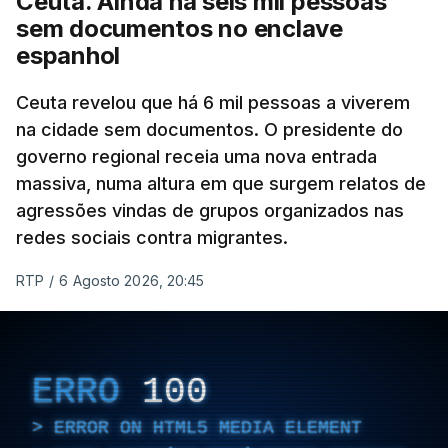
Ceuta. Ainda há seis mil pessoas
Após a realização das autópsias, o Serviço de
sem documentos no enclave
Criminalística da Guarda Civil envia as impressões
espanhol
digitais digitalizadas para identificação.
Ceuta revelou que há 6 mil pessoas a viverem
Segundo o comunicado, são também recolhidas
na cidade sem documentos. O presidente do
amostras biológicas para comparação com
governo regional receia uma nova entrada
familiares, permitindo outra forma de identificar os
massiva, numa altura em que surgem relatos de
mortos.
agressões vindas de grupos organizados nas
redes sociais contra migrantes.
"Duas pessoas foram identificadas através de
impressões digitais, pois estavam registadas em
RTP
/
6 Agosto 2026, 20:45
Espanha", enquanto a identificação por outros
métodos ainda está pendente, referiu o IML.
Cerca de 72.000 pessoas entraram na cidade
ERRO
100
autónoma espanhola de Ceuta, situada no norte de
África, em 24 horas na semana passada e 70.000
ERROR ON HTML5 MEDIA ELEMENT