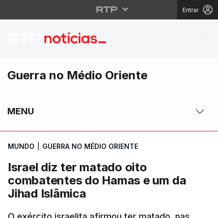
Entrar
Israel diz ter matado
Guerra no Médio Oriente
MENU
MUNDO
|
GUERRA NO MÉDIO ORIENTE
Israel diz ter matado oito
combatentes do Hamas e um da
Jihad Islâmica
O exército israelita afirmou ter matado, nas