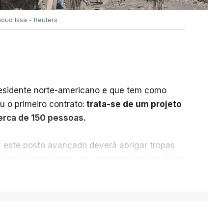
oud Issa - Reuters
residente norte-americano e que tem como
iu o primeiro contrato:
trata-se de um projeto
cerca de 150 pessoas.
, este posto avançado deverá abrigar tropas
 Arkel International, uma empresa com sede no
istração norte-americana em projetos no
ER MAIS
e.
uena base militar deverá ficar nos 60 por