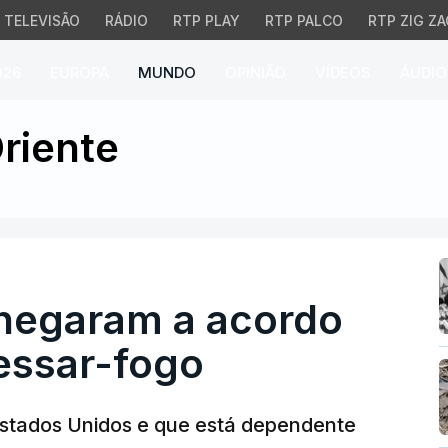
TELEVISÃO
RÁDIO
RTP PLAY
RTP PALCO
RTP ZIG ZA
026
EUROPA
MUNDO
OPINIÃO
VÍDEOS
ÁUDIO
egaram a acordo para r
riente
chegaram a acordo
essar-fogo
stados Unidos e que está dependente