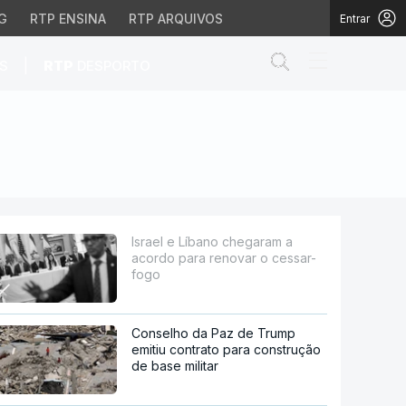
G
RTP ENSINA
RTP ARQUIVOS
Entrar
Abrir campo de
|
S
RTP
DESPORTO
enovar o cessar-fogo
Israel e Líbano chegaram a
acordo para renovar o cessar-
fogo
Conselho da Paz de Trump
emitiu contrato para construção
de base militar