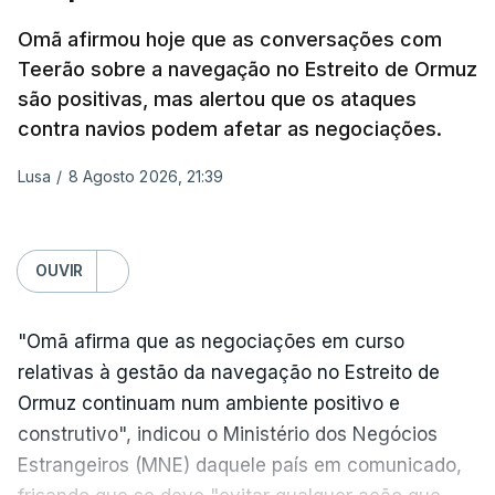
sexta-feira que, após a reunião, ficou por decidir a
Omã afirmou hoje que as conversações com
autorização formal de Israel para a entrada em
Teerão sobre a navegação no Estreito de Ormuz
Gaza da Força Internacional de Estabilização, um
são positivas, mas alertou que os ataques
contingente multinacional proposto no âmbito do
contra navios podem afetar as negociações.
Conselho da Paz promovido por Trump.
Lusa
/
8 Agosto 2026, 21:39
Meios de comunicação social israelitas
informaram, após a reunião do Gabinete de
Segurança do país, que o órgão presidido por
OUVIR
Netanyahu exigiu durante a sessão de quinta-feira
a retoma dos ataques aéreos em Gaza,
"Omã afirma que as negociações em curso
interrompidos desde segunda-feira.
relativas à gestão da navegação no Estreito de
Ormuz continuam num ambiente positivo e
"O Hamas aceitou o plano de 15 pontos, mas não
construtivo", indicou o Ministério dos Negócios
renunciou ao seu objetivo de destruir Israel",
Estrangeiros (MNE) daquele país em comunicado,
advertiu durante a reunião o brigadeiro-general Ofir