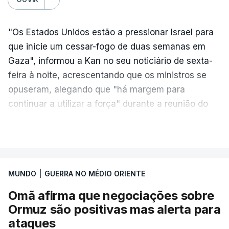
"Os Estados Unidos estão a pressionar Israel para
que inicie um cessar-fogo de duas semanas em
Gaza", informou a Kan no seu noticiário de sexta-
feira à noite, acrescentando que os ministros se
opuseram, alegando que "há margem para
continuar a utilizar a força" durante a reunião do
Gabinete de Segurança de quinta-feira.
VER MAIS
A ideia de uma trégua tem a ver com a
necessidade de travar os ataques com vista à
aplicação do plano de desarmamento do Hamas.
MUNDO
|
GUERRA NO MÉDIO ORIENTE
Omã afirma que negociações sobre
Além disso, o correspondente do canal de
Ormuz são positivas mas alerta para
televisão israelita i24News, que também teve
ataques
acesso às deliberações do Gabinete, recordou na