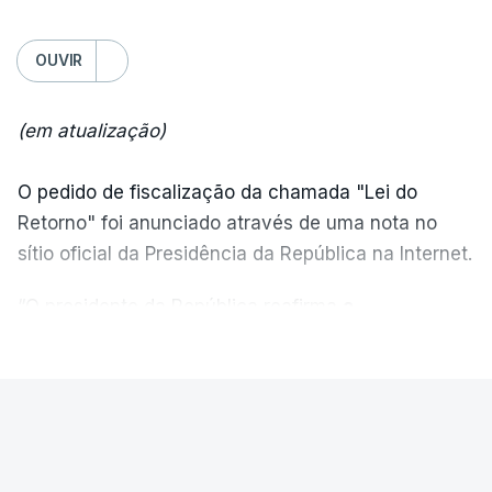
OUVIR
(em atualização)
O pedido de fiscalização da chamada "Lei do
Retorno" foi anunciado através de uma nota no
sítio oficial da Presidência da República na Internet.
“O presidente da República reafirma
a
necessidade de se combater a imigração ilegal
,
VER MAIS
de se controlar eficazmente a imigração legal e de
se garantir a defesa das nossas fronteiras, num
quadro de cooperação entre os Estados europeus
PAÍS
parte do Espaço Schengen”, começa por indicar a
Ministro garante. Reapreciações
nota.