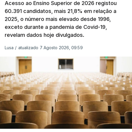
Acesso ao Ensino Superior de 2026 registou
O Governo comprometeu-se a aplicar uma redução
60.391 candidatos, mais 21,8% em relação a
extraordinária e temporária no ISP, sempre que se
2025, o número mais elevado desde 1996,
verifique um aumento do preço dos combustíveis
exceto durante a pandemia de Covid-19,
superior a 10 cêntimos, para mitigar a escalada de
revelam dados hoje divulgados.
preços.
Lusa
/
atualizado 7 Agosto 2026, 09:59
Depois de uma subida inicial devido à guerra no
Irão, à tensão geopolítica no Médio Oriente e ao
fecho do estreito de Ormuz, os preços dos
combustíveis desceram durante o cessar-fogo
entre Washington e Teerão.
No entanto, com o retomar do conflito, as últimas
semanas têm sido marcadas por uma subida
acentuada, tendência que deverá ser revertida na
próxima semana.