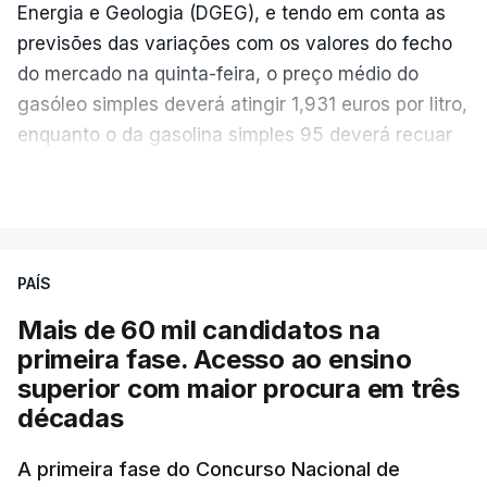
Energia e Geologia (DGEG), e tendo em conta as
previsões das variações com os valores do fecho
do mercado na quinta-feira, o preço médio do
gasóleo simples deverá atingir 1,931 euros por litro,
enquanto o da gasolina simples 95 deverá recuar
para 1,855 euros por litro.
VER MAIS
A média final só ficará fechada ao final do dia,
podendo ainda registar alterações em função da
evolução das cotações internacionais do petróleo,
PAÍS
e o custo final na bomba poderá variar conforme o
Mais de 60 mil candidatos na
posto de abastecimento, a marca e a localização.
primeira fase. Acesso ao ensino
superior com maior procura em três
A atualização do desconto do Imposto sobre os
décadas
Produtos Petrolíferos (ISP) também poderá
alterar os valores previstos.
A primeira fase do Concurso Nacional de