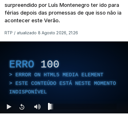
surpreendido por Luís Montenegro ter ido para
férias depois das promessas de que isso não ia
acontecer este Verão.
RTP
/
atualizado 8 Agosto 2026, 21:26
ERRO
100
ERROR ON HTML5 MEDIA ELEMENT
ESTE CONTEÚDO ESTÁ NESTE MOMENTO
INDISPONÍVEL