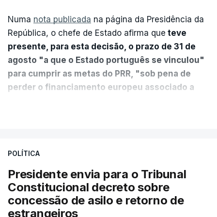
Numa
nota publicada
na página da Presidência da
República, o chefe de Estado afirma que
teve
presente, para esta decisão, o prazo de 31 de
agosto "a que o Estado português se vinculou"
para cumprir as metas do PRR, "sob pena de
perder o financiamento europeu associado a
essa reforma específica".
VER MAIS
António José Seguro entende que a reforma reúne
treze apoios sociais "num só" e pretende "tornar o
POLÍTICA
sistema mais simples, mais justo e transparente".
Presidente envia para o Tribunal
"Sempre que seja possível reduzir burocracias,
Constitucional decreto sobre
eliminar sobreposições e garantir que os apoios
concessão de asilo e retorno de
chegam a quem mais necessita, estaremos a dar
estrangeiros