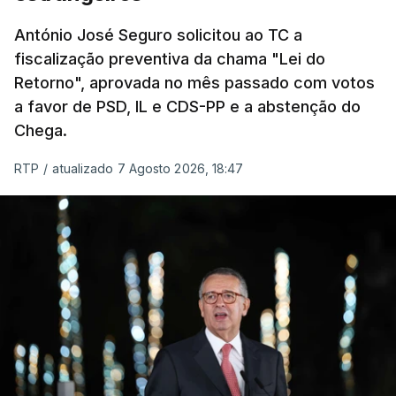
um passo na direção certa", argumenta o
António José Seguro solicitou ao TC a
Presidente da República.
fiscalização preventiva da chama "Lei do
Retorno", aprovada no mês passado com votos
Assegurar que "ninguém é
a favor de PSD, IL e CDS-PP e a abstenção do
prejudicado"
Chega.
RTP
/
atualizado 7 Agosto 2026, 18:47
O Preisdente deixa, no entanto, deixa alguns
avisos:
uma reforma desta dimensão "deve ter
como primeiro critério a proteção das pessoas"
e "nenhum processo de simplificação pode
traduzir-se numa diminuição da proteção
social".
António José Seguro vinca que se
deverá