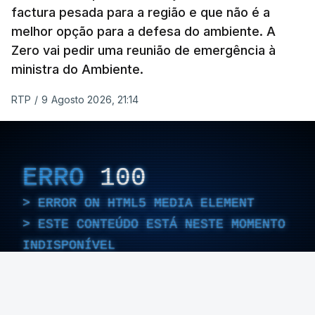
• Temperaturas mais altas favorecem incêndios;
factura pesada para a região e que não é a
• Incêndios libertam mais calor e degradam a
melhor opção para a defesa do ambiente. A
vegetação.
Zero vai pedir uma reunião de emergência à
ministra do Ambiente.
A diretora do Serviço de Monitorização
RTP
/
9 Agosto 2026, 21:14
Atmosférica de Copernicus, Laurence Rouil, explica
que "as
alterações climáticas estão a provocar
cada vez mais condições quentes e secas
que
favorecem grandes incêndios florestais de alta
ERRO
100
intensidade no sul da Europa”.
ERROR ON HTML5 MEDIA ELEMENT
ESTE CONTEÚDO ESTÁ NESTE MOMENTO
Ora, “
incêndios maiores produzem mais fumo
INDISPONÍVEL
que se eleva mais na atmosfera, o que significa
que pode viajar mais longe e
prejudicar a
qualidade do ar não apenas localmente
, mas (…)
a
milhares de quilómetros de distância.
"