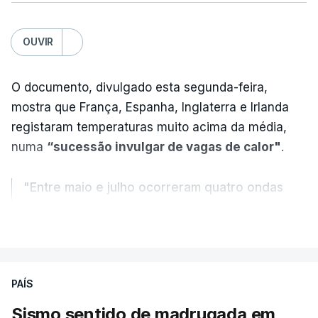
OUVIR
O documento, divulgado esta segunda-feira,
mostra que França, Espanha, Inglaterra e Irlanda
registaram temperaturas muito acima da média,
numa
“sucessão invulgar de vagas de calor"
.
"Entre maio e julho ocorreram quatro ondas
de calor, sendo a terceira e a quarta
VER MAIS
registadas em julho”.
Enquanto os termómetros iam registando
PAÍS
temperaturas recorde, também a
chuva não
ajudou
.
Sismo sentido de madrugada em