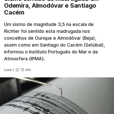
Odemira, Almodóvar e Santiago
Pelo contrário, a precipitação manteve-se
muito
Cacém
abaixo do normal
e, em vários países, os solos
Um sismo de magnitude 3,5 na escala de
perderam grande parte da humidade.
Richter foi sentido esta madrugada nos
concelhos de Ourique e Almodôvar (Beja),
Houve também uma “
diminuição significativa de
assim como em Santiago do Cacém (Setúbal),
caudais de rios
, incluindo rios como o Sena, o
informou o Instituto Português do Mar e da
Reno e o Danúbio” que teve
impacto no
Atmosfera (IPMA).
abastecimento de água
, irrigação e na produção
de energia em vários países.
12 min.
Lusa
/
De acordo com o Serviço de Mudanças Climáticas
Copernicus
, implementado pelo Centro Europeu de
Previsões Meteorológicas de Médio Prazo,
julho
também registou a maior temperatura da
superfície do mar
de sempre, neste mês, nos