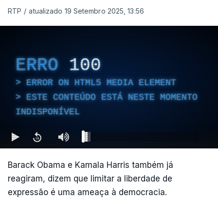
RTP
/
atualizado 19 Setembro 2025, 13:56
ERRO
100
ERROR ON HTML5 MEDIA ELEMENT
ESTE CONTEÚDO ESTÁ NESTE MOMENTO
INDISPONÍVEL
Barack Obama e Kamala Harris também já
reagiram, dizem que limitar a liberdade de
expressão é uma ameaça à democracia.