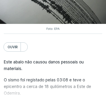
oceanos extrapolares.
Aliás, em toda a Europa os recordes ao longo do
Atlântico e do Mediterrâneo ocidental foram
Foto: EPA
associados a
ondas de calor marinhas fortes ou
severas
e generalizadas.
OUVIR
Em julho, a temperatura da superfície do mar
atingiu 20,96°C. O anterior recorde tinha sido
Este abalo não causou danos pessoais ou
estabelecido em julho de 2023, com 20,89°C.
materiais.
O sismo foi registado pelas 03:08 e teve o
Este recorde é enquadrado pelos cientistas do
epicentro a cerca de 18 quilómetros a Este de
Copernicus
numa
tendência mais ampla de
Odemira.
aquecimento climático
. E não apenas resultado
do fenómeno
El Niño
.
O abalo foi sentido com intensidade máxima IV, na