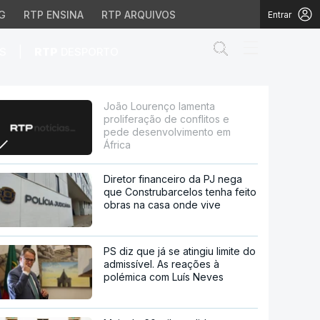
G
RTP ENSINA
RTP ARQUIVOS
Entrar
Abrir campo de
|
S
RTP
DESPORTO
nflitos e pede desenvol
João Lourenço lamenta
proliferação de conflitos e
pede desenvolvimento em
África
Diretor financeiro da PJ nega
que Construbarcelos tenha feito
obras na casa onde vive
PS diz que já se atingiu limite do
admissível. As reações à
polémica com Luís Neves