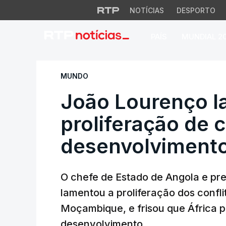
NOTÍCIAS
DESPORTO
PAÍS
MUNDIAL 2
João Lourenço lame
MUNDO
João Lourenço 
proliferação de 
desenvolvimento
O chefe de Estado de Angola e pre
lamentou a proliferação dos confl
Moçambique, e frisou que África p
desenvolvimento.