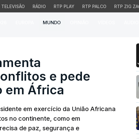
TELEVISÃO
RÁDIO
RTP PLAY
RTP PALCO
RTP ZIG ZA
026
EUROPA
MUNDO
OPINIÃO
VÍDEOS
ÁUDIO
nta proliferação de co
lamenta
conflitos e pede
 em África
sidente em exercício da União Africana
itos no continente, como em
recisa de paz, segurança e