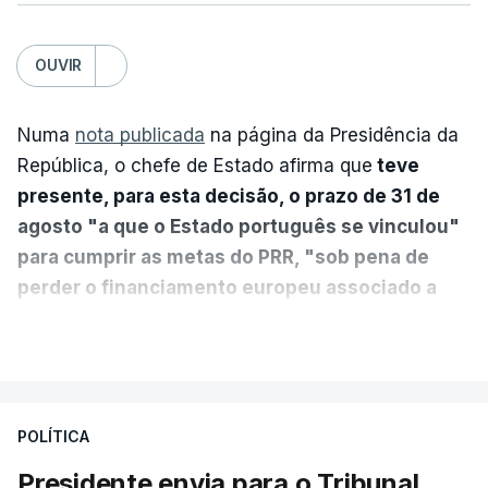
OUVIR
Numa
nota publicada
na página da Presidência da
República, o chefe de Estado afirma que
teve
presente, para esta decisão, o prazo de 31 de
agosto "a que o Estado português se vinculou"
para cumprir as metas do PRR, "sob pena de
perder o financiamento europeu associado a
essa reforma específica".
VER MAIS
António José Seguro entende que a reforma reúne
treze apoios sociais "num só" e pretende "tornar o
POLÍTICA
sistema mais simples, mais justo e transparente".
Presidente envia para o Tribunal