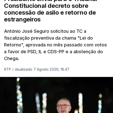
"Sempre que seja possível reduzir burocracias,
Constitucional decreto sobre
eliminar sobreposições e garantir que os apoios
concessão de asilo e retorno de
chegam a quem mais necessita, estaremos a dar
estrangeiros
um passo na direção certa", argumenta o
António José Seguro solicitou ao TC a
Presidente da República.
fiscalização preventiva da chama "Lei do
Retorno", aprovada no mês passado com votos
Assegurar que "ninguém é
a favor de PSD, IL e CDS-PP e a abstenção do
prejudicado"
Chega.
RTP
/
atualizado 7 Agosto 2026, 18:47
O Preisdente deixa, no entanto, deixa alguns
avisos:
uma reforma desta dimensão "deve ter
como primeiro critério a proteção das pessoas"
e "nenhum processo de simplificação pode
traduzir-se numa diminuição da proteção