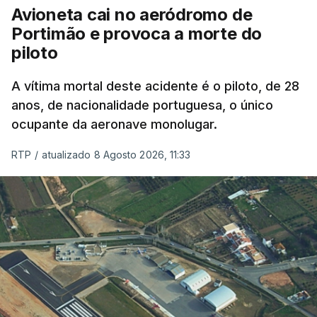
dignidade as pessoas, designadamente menores e
Avioneta cai no aeródromo de
crianças", acrescentou.
Portimão e provoca a morte do
piloto
António José Seguro mostrou dúvidas sobre se é
garantido o superior interesse da criança.
A vítima mortal deste acidente é o piloto, de 28
anos, de nacionalidade portuguesa, o único
ocupante da aeronave monolugar.
ERRO
100
RTP
/
atualizado 8 Agosto 2026, 11:33
ERROR ON HTML5 MEDIA ELEMENT
ESTE CONTEÚDO ESTÁ NESTE
MOMENTO INDISPONÍVEL
O Chega considerou "de uma enorme gravidade" a
decisão do Presidente da República
de enviar para