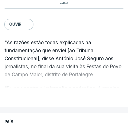
Lusa
OUVIR
"As razões estão todas explicadas na
fundamentação que enviei [ao Tribunal
Constitucional], disse António José Seguro aos
jornalistas, no final da sua visita às Festas do Povo
de Campo Maior, distrito de Portalegre.
"Eu sou contra a imigração clandestina, é preciso
combater ferozmente a imigração ilegal,
VER MAIS
precisamos de regular a nossa imigração e
precisamos de defender as nossas fronteiras e
nada disto é incompatível com tratarmos com
PAÍS