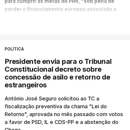
para cumprir as metas do PRR, "sob pena de
perder o financiamento europeu associado a
essa reforma específica".
VER MAIS
António José Seguro entende que a reforma reúne
treze apoios sociais "num só" e pretende "tornar o
POLÍTICA
sistema mais simples, mais justo e transparente".
Presidente envia para o Tribunal
"Sempre que seja possível reduzir burocracias,
Constitucional decreto sobre
eliminar sobreposições e garantir que os apoios
concessão de asilo e retorno de
chegam a quem mais necessita, estaremos a dar
estrangeiros
um passo na direção certa", argumenta o
António José Seguro solicitou ao TC a
Presidente da República.
fiscalização preventiva da chama "Lei do
Retorno", aprovada no mês passado com votos
Assegurar que "ninguém é
a favor de PSD, IL e CDS-PP e a abstenção do
Chega.