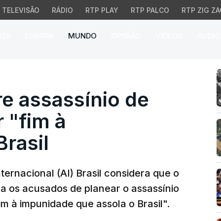
TELEVISÃO
RÁDIO
RTP PLAY
RTP PALCO
RTP ZIG ZA
026
EUROPA
MUNDO
OPINIÃO
VÍDEOS
ÁUDIO
ssassínio de Marielle d
e assassínio de
 "fim à
rasil
ternacional (AI) Brasil considera que o
a os acusados de planear o assassínio
m à impunidade que assola o Brasil".