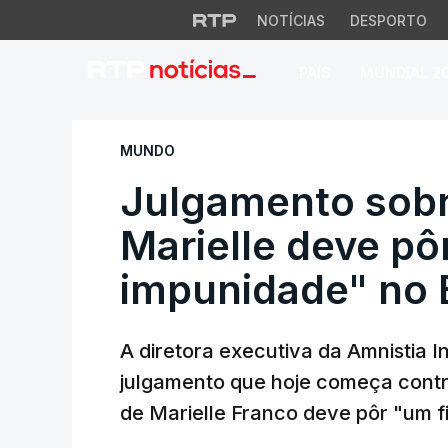
NOTÍCIAS
DESPORTO
PAÍS
MUNDIAL 2
Julgamento sobre a
MUNDO
Julgamento sobr
Marielle deve pôr
impunidade" no B
A diretora executiva da Amnistia In
julgamento que hoje começa contr
de Marielle Franco deve pôr "um fi