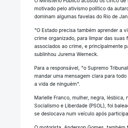
O Ministério Público acusou os cinco de
motivado pelo ativismo político da autar
dominam algumas favelas do Rio de Jane
"O Estado precisa também aprender a vira
crime organizado, para limpar das suas f
associados ao crime, e principalmente 
sublinhou Jurema Werneck.
Para a responsável, "o Supremo Tribunal
mandar uma mensagem clara para todo m
a vida de ninguém".
Marielle Franco, mulher, negra, lésbica, 
Socialismo e Liberdade (PSOL), foi bale
se deslocava num veículo após participa
O motorista, Anderson Gomes, também f