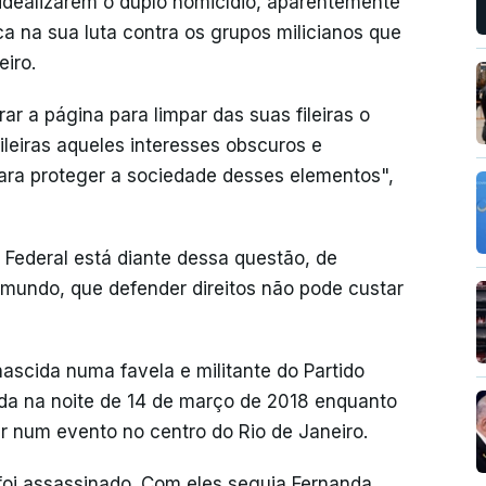
 idealizarem o duplo homicídio, aparentemente
ca na sua luta contra os grupos milicianos que
iro.
r a página para limpar das suas fileiras o
ileiras aqueles interesses obscuros e
para proteger a sociedade desses elementos",
 Federal está diante dessa questão, de
undo, que defender direitos não pode custar
nascida numa favela e militante do Partido
ada na noite de 14 de março de 2018 enquanto
r num evento no centro do Rio de Janeiro.
oi assassinado. Com eles seguia Fernanda