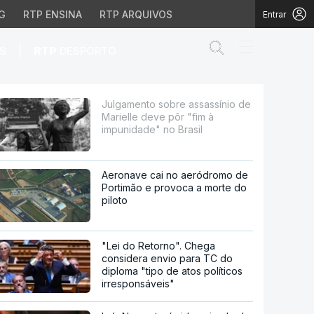
G
RTP ENSINA
RTP ARQUIVOS
Entrar
Abrir campo de
|
S
RTP
DESPORTO
eve pôr "fim à impunida
Julgamento sobre assassínio de
Marielle deve pôr "fim à
impunidade" no Brasil
Aeronave cai no aeródromo de
Portimão e provoca a morte do
piloto
"Lei do Retorno". Chega
considera envio para TC do
diploma "tipo de atos políticos
irresponsáveis"