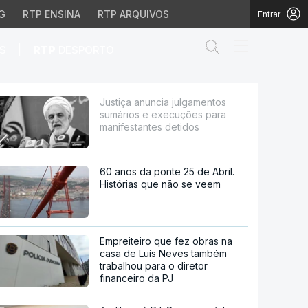
G
RTP ENSINA
RTP ARQUIVOS
Entrar
Abrir campo de
|
S
RTP
DESPORTO
xecuções para manifest
Justiça anuncia julgamentos
sumários e execuções para
manifestantes detidos
60 anos da ponte 25 de Abril.
Histórias que não se veem
Empreiteiro que fez obras na
casa de Luís Neves também
trabalhou para o diretor
financeiro da PJ