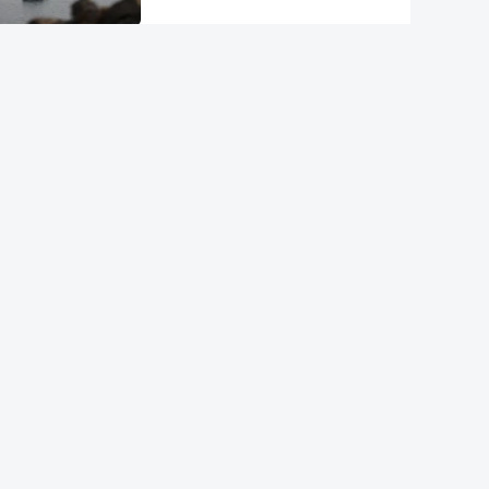
"Opções militares adicionais".
Míssil da Coreia do Norte
apontado ao Mar do Japão
DGS emite recomendações
para observação segura do
eclipse solar
Remoinhos no Sol baralham
satélites
Hipertensão, diabetes e tabaco.
Cientistas identificam três
fatores a controlar para atrasar
a demência