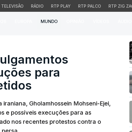
TELEVISÃO
RÁDIO
RTP PLAY
RTP PALCO
RTP ZIG ZA
026
EUROPA
MUNDO
OPINIÃO
VÍDEOS
ÁUDIO
ulgamentos sumários e e
 julgamentos
uções para
etidos
 iraniana, Gholamhossein Mohseni-Ejei,
os e possíveis execuções para as
pado nos recentes protestos contra o
 persa.