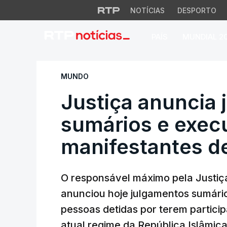
NOTÍCIAS
DESPORTO
PAÍS
MUNDIAL 2
Justiça anuncia j
MUNDO
Justiça anuncia
sumários e exec
manifestantes d
O responsável máximo pela Justiça
anunciou hoje julgamentos sumári
pessoas detidas por terem partici
atual regime da República Islâmica