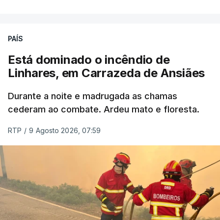
ERRO
100
PAÍS
ERROR ON HTML5 MEDIA ELEMENT
Está dominado o incêndio de
Linhares, em Carrazeda de Ansiães
ESTE CONTEÚDO ESTÁ NESTE
MOMENTO INDISPONÍVEL
Durante a noite e madrugada as chamas
cederam ao combate. Ardeu mato e floresta.
RTP
/
9 Agosto 2026, 07:59