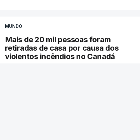
por causa dos violentos incêndios no Canadá
MUNDO
Mais de 20 mil pessoas foram
retiradas de casa por causa dos
violentos incêndios no Canadá
Milhares de pessoas têm ordem de evacuação.
O governo da província declarou o estado de
emergência por causa de dezenas de incêndios
florestais que estão descontrolados.
RTP
/
9 Agosto 2026, 08:03