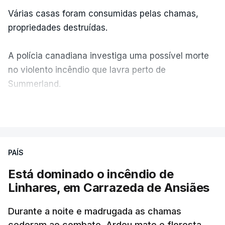
Várias casas foram consumidas pelas chamas,
propriedades destruídas.
A polícia canadiana investiga uma possível morte
no violento incêndio que lavra perto de
Summerland.
VER MAIS
Éum cenário de terror, descreve o primeiro-ministro
da Columbia Britânica, David Iby.
PAÍS
Está dominado o incêndio de
ERRO
100
Linhares, em Carrazeda de Ansiães
ERROR ON HTML5 MEDIA ELEMENT
Durante a noite e madrugada as chamas
ESTE CONTEÚDO ESTÁ NESTE
cederam ao combate. Ardeu mato e floresta.