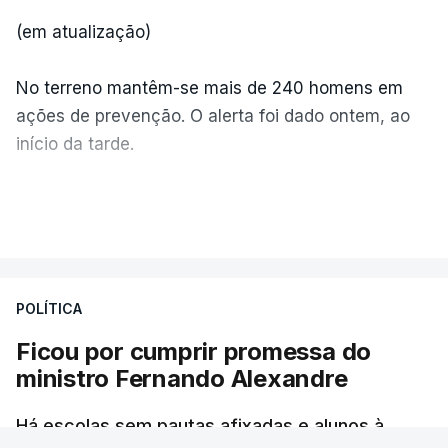
(em atualização)
No terreno mantêm-se mais de 240 homens em
ações de prevenção. O alerta foi dado ontem, ao
início da tarde.
Mais de 20 mil pessoas foram retiradas de casa
VER MAIS
por causa dos violentos incêndios no Canadá
POLÍTICA
Ficou por cumprir promessa do
ministro Fernando Alexandre
Há escolas sem pautas afixadas e alunos à