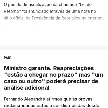
O pedido de fiscalização da chamada "Lei do
Retorno" foi anunciado através de uma nota no
sítio oficial da Presidência da República na Internet.
“O presidente da República reafirma
a
necessidade de se combater a imigração ilegal
,
VER MAIS
de se controlar eficazmente a imigração legal e de
se garantir a defesa das nossas fronteiras, num
quadro de cooperação entre os Estados europeus
PAÍS
parte do Espaço Schengen”, começa por indicar a
Ministro garante. Reapreciações
nota.
"estão a chegar no prazo" mas "um
caso ou outro" poderá precisar de
“Por outro lado, o presidente da República reitera
análise adicional
que a segurança das nossas fronteiras não é
incompatível com a dignidade humana. Atente-se
Fernando Alexandre afirmou que as provas
que as mulheres, homens e crianças que pedem
reclassificadas estão a ser distribuídas desde