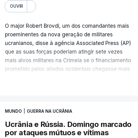
OUVIR
O major Robert Brovdi, um dos comandantes mais
proeminentes da nova geração de militares
ucranianos, disse à agência Associated Press (AP)
que as suas forças poderiam atingir sete vezes
mais alvos militares na Crimeia se o financiamento
prometido pelos aliados ocidentais chegasse mais
rapidamente.
VER MAIS
"A Crimeia insere-se nos pilares conceptuais
essenciais para pôr fim à guerra", declarou.
MUNDO
|
GUERRA NA UCRÂNIA
Apesar dessa limitação, a campanha de verão já
Ucrânia e Rússia. Domingo marcado
provocou danos significativos, atingindo pontes
por ataques mútuos e vítimas
ferroviárias, depósitos de combustível e