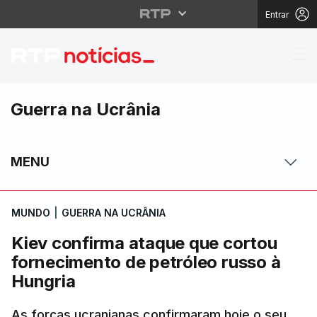
Entrar
Kiev confirma ataque 
Guerra na Ucrânia
MENU
MUNDO
|
GUERRA NA UCRÂNIA
Kiev confirma ataque que cortou
fornecimento de petróleo russo à
Hungria
As forças ucranianas confirmaram hoje o seu