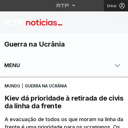
Entrar
Kiev dá prioridade à re
Guerra na Ucrânia
MENU
MUNDO
|
GUERRA NA UCRÂNIA
Kiev dá prioridade à retirada de civis
da linha da frente
A evacuação de todos os que moram na linha da
frente é uma prioridade para os ucranianos. Os