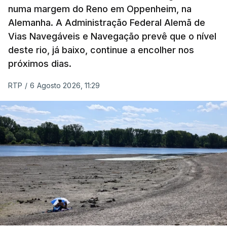
numa margem do Reno em Oppenheim, na
Yevrayev, não houve mortos nem feridos em
Alemanha. A Administração Federal Alemã de
consequência do ataque massivo contra
Vias Navegáveis e Navegação prevê que o nível
Yaroslavl.
deste rio, já baixo, continue a encolher nos
próximos dias.
"Ardeu uma casa particular, em vários edifícios as
janelas sofreram danos, vários automóveis foram
RTP
/
6 Agosto 2026, 11:29
danificados. Todas as vítimas receberão
indemnizações", indicou, ao referir que "em outros
locais também pode haver destroços de drones" .
Yevrayev acrescentou que devido ao ataque a
circulação na autoestrada para Moscovo foi
interrompida e apelou à população para que "se
abstenha de viagens nesta direção ou nas suas
proximidades ou que escolha uma rota
alternativa".