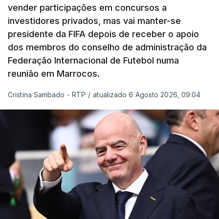
vender participações em concursos a
investidores privados, mas vai manter-se
presidente da FIFA depois de receber o apoio
Três mortos em ataque russo
dos membros do conselho de administração da
Federação Internacional de Futebol numa
reunião em Marrocos.
Do outro lado da fronteira, pelo menos três
Cristina Sambado - RTP
/
atualizado 6 Agosto 2026, 09:04
pessoas morreram num ataque russo durante a
noite na cidade de Balakilia, localizada na região de
Kharkiv, na Ucrânia, informou hoje o Serviço de
Emergência Estatal (SEAS) através do
Facebook. Os drones atacaram uma zona
residencial da cidade, incendiando duas casas
particulares e danificando outras propriedades.
Outro ataque em Balakilia na quarta-feira deixou