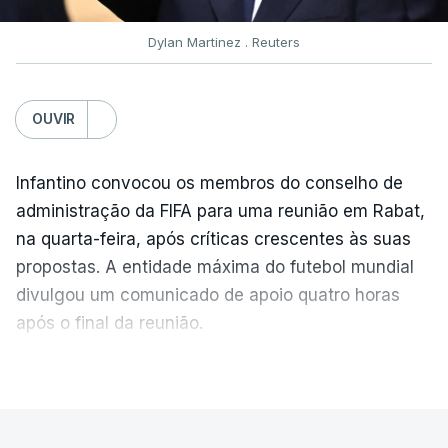
parte da cidade sem energia elétrica.
Num ataque separado, desta vez na cidade de
Dylan Martinez . Reuters
Sumi, realizado com bombas guiadas, pelo menos
13 pessoas ficaram feridas, segundo a
Administração Militar local.
OUVIR
"Durante a noite, num intervalo de oito minutos,
Infantino convocou os membros do conselho de
o exército agressor lançou oito bombas guiadas
administração da FIFA para uma reunião em Rabat,
contra as zonas norte e central de Sumi. Uma
na quarta-feira, após críticas crescentes às suas
das bombas foi intercetada pela defesa aérea"
,
propostas. A entidade máxima do futebol mundial
lê-se no comunicado publicado no Facebook.
divulgou um comunicado de apoio quatro horas
após o final da reunião.
O ataque terá danificado um centro comercial,
cinco lojas, as janelas de 10 prédios de
VER MAIS
apartamentos, três casas particulares, bem como
A UEFA, entidade máxima do futebol europeu,
cinco carros.
afirmou no fim de semana que perdeu a