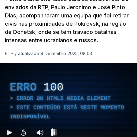
enviados da RTP, Paulo Jerónimo e José Pinto
Dias, acompanharam uma equipa que foi retirar
civis nas proximidades de Pokrovsk, na região
de Donetsk, onde se têm travado batalhas
intensas entre ucranianos e russos.
RTP
/
atualizado 4 Dezembro 2025, 08:03
ERRO
100
ERROR ON HTML5 MEDIA ELEMENT
ESTE CONTEÚDO ESTÁ NESTE MOMENTO
INDISPONÍVEL