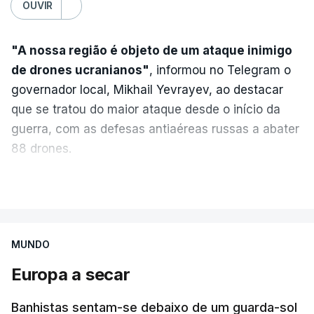
OUVIR
"A nossa região é objeto de um ataque inimigo
de drones ucranianos"
, informou no Telegram o
governador local, Mikhail Yevrayev, ao destacar
que se tratou do maior ataque desde o início da
guerra, com as defesas antiaéreas russas a abater
88 drones.
Do lado russo, o Ministério da Defesa reportou
VER MAIS
também o abate de 605 drones ucranianos de asa
fixa sobre 18 regiões russas, a anexada península
da Crimeia e os mares Negro e de Azov.
MUNDO
Europa a secar
O ataque ucraniano desta noite superou os
recordes anteriores: 556 drones a 17 de maio,
Banhistas sentam-se debaixo de um guarda-sol
555 a 18 de junho e 389 a 25 de março. Segundo