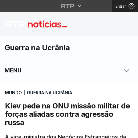
Entrar
Kiev pede na ONU missã
Guerra na Ucrânia
MENU
MUNDO
|
GUERRA NA UCRÂNIA
Kiev pede na ONU missão militar de
forças aliadas contra agressão
russa
A vice-ministra dos Negócios Estrangeiros da