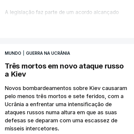
A legislação faz parte de um acordo alcançado
pelos senadores com o objetivo de ajudar a
VER MAIS
Ucrânia a travar as receitas energéticas russas.
Entre essas sanções está a proibição de visto a
MUNDO
|
GUERRA NA UCRÂNIA
Vladimir Putin e aos principais comandantes
militares e ainda a aplicação de tarifas até 500%
Três mortos em novo ataque russo
sobre as exportações russas.
a Kiev
Novos bombardeamentos sobre Kiev causaram
pelo menos três mortos e sete feridos, com a
ERRO
100
Ucrânia a enfrentar uma intensificação de
ERROR ON HTML5 MEDIA ELEMENT
ataques russos numa altura em que as suas
defesas se deparam com uma escassez de
ESTE CONTEÚDO ESTÁ NESTE
mísseis intercetores.
MOMENTO INDISPONÍVEL