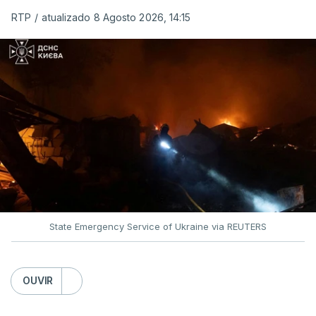
RTP
/
atualizado 8 Agosto 2026, 14:15
O pacote permitirá também que o presidente
Donald Trump imponha taxas até 100% aos cinco
principais importadores russos de petróleo e gás.
O documento segue agora para a Câmara dos
Representantes, mas não se espera uma votação
antes de setembro.
State Emergency Service of Ukraine via REUTERS
O presidente ucraniano agradeceu aos Estados
Unidos por estas sanções à Rússia. Zelensky disse
esperar que esta seja uma resposta que leve o
OUVIR
Kremlin a pôr fim ao que considera ser "uma guerra