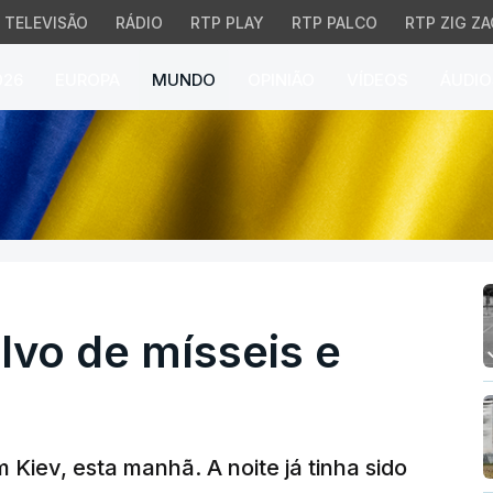
TELEVISÃO
RÁDIO
RTP PLAY
RTP PALCO
RTP ZIG ZA
026
EUROPA
MUNDO
OPINIÃO
VÍDEOS
ÁUDIO
lvo de mísseis e drones 
alvo de mísseis e
Kiev, esta manhã. A noite já tinha sido