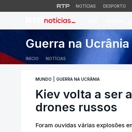
NOTÍCIAS
DESPORTO
PAÍS
MUNDIAL 2
Kiev volta a ser a
Guerra na Ucrânia
INÍCIO
NOTÍCIAS
|
MUNDO
GUERRA NA UCRÂNIA
Kiev volta a ser 
drones russos
Foram ouvidas várias explosões em 