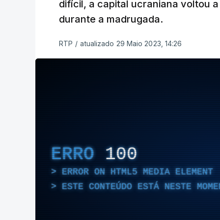
difícil, a capital ucraniana voltou 
durante a madrugada.
RTP
/
atualizado 29 Maio 2023, 14:26
ERRO
100
ERROR ON HTML5 MEDIA ELEMENT
ESTE CONTEÚDO ESTÁ NESTE MOME