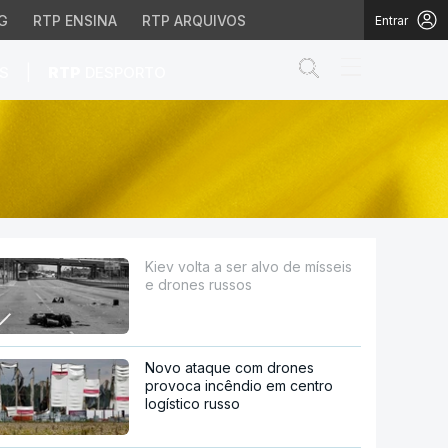
G
RTP ENSINA
RTP ARQUIVOS
Entrar
Abrir campo de
|
S
RTP
DESPORTO
russos
Kiev volta a ser alvo de mísseis
e drones russos
Novo ataque com drones
provoca incêndio em centro
logístico russo