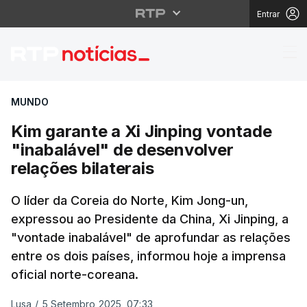
Entrar
Kim garante a Xi Jinpi
MUNDO
Kim garante a Xi Jinping vontade
"inabalável" de desenvolver
relações bilaterais
O líder da Coreia do Norte, Kim Jong-un,
expressou ao Presidente da China, Xi Jinping, a
"vontade inabalável" de aprofundar as relações
entre os dois países, informou hoje a imprensa
oficial norte-coreana.
Lusa
/
5 Setembro 2025, 07:33