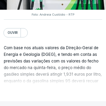
Foto: Andreia Custódio - RTP
OUVIR
Com base nos atuais valores da Direção-Geral de
Energia e Geologia (DGEG), e tendo em conta as
previsões das variações com os valores do fecho
do mercado na quinta-feira, o preço médio do
gasóleo simples deverá atingir 1,931 euros por litro,
enquanto o da gasolina simples 95 deverá recuar
para 1,855 euros por litro.
VER MAIS
A média final só ficará fechada ao final do dia,
podendo ainda registar alterações em função da