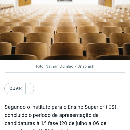
fecho do estreito de Ormuz, os preços dos
combustíveis desceram durante o cessar-fogo
entre Washington e Teerão.
No entanto, com o retomar do conflito, as últimas
semanas têm sido marcadas por uma subida
acentuada, tendência que deverá ser revertida na
próxima semana.
Foto: Nathan Dumlao - Unsplash
c/Lusa
OUVIR
Segundo o Instituto para o Ensino Superior (IES),
concluído o período de apresentação de
candidaturas à 1.ª fase (20 de julho a 06 de