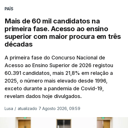
evolução das cotações internacionais do petróleo,
PAÍS
e o custo final na bomba poderá variar conforme o
Mais de 60 mil candidatos na
posto de abastecimento, a marca e a localização.
primeira fase. Acesso ao ensino
superior com maior procura em três
A atualização do desconto do Imposto sobre os
décadas
Produtos Petrolíferos (ISP) também poderá
alterar os valores previstos.
A primeira fase do Concurso Nacional de
Acesso ao Ensino Superior de 2026 registou
O Governo comprometeu-se a aplicar uma redução
60.391 candidatos, mais 21,8% em relação a
extraordinária e temporária no ISP, sempre que se
2025, o número mais elevado desde 1996,
verifique um aumento do preço dos combustíveis
exceto durante a pandemia de Covid-19,
superior a 10 cêntimos, para mitigar a escalada de
revelam dados hoje divulgados.
preços.
Lusa
/
atualizado 7 Agosto 2026, 09:59
Depois de uma subida inicial devido à guerra no
Irão, à tensão geopolítica no Médio Oriente e ao