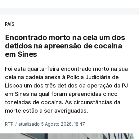
poderá não acontecer.
PAÍS
No domingo, estavam concluídos cerca de 50 por
cento dos mais de 20 mil pedidos de reapreciação,
Encontrado morto na cela um dos
mas Cristina Mota, porta-voz da Missão Escola
detidos na apreensão de cocaína
Pública, tem dúvidas de que o processo esteja
em Sines
concluído a tempo.
Foi esta quarta-feira encontrado morto na sua
cela na cadeia anexa à Polícia Judiciária de
"Durante o fim de semana e nos últimos dias,
Lisboa um dos três detidos da operação da PJ
apercebamo-nos que ainda estão a ser
em Sines na qual foram apreendidas cinco
convocados professores para reapreciações"
,
toneladas de cocaína. As circunstâncias da
disse a professora à agência Lusa.
"Será
morte estão a ser averiguadas.
praticamente impossível termos a totalidade
das reapreciações na sexta-feira".
RTP
/
atualizado 5 Agosto 2026, 18:47
Segundo os docentes, o processo de reapreciação