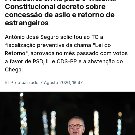
"Sempre que seja possível reduzir burocracias,
Constitucional decreto sobre
eliminar sobreposições e garantir que os apoios
concessão de asilo e retorno de
chegam a quem mais necessita, estaremos a dar
estrangeiros
um passo na direção certa", argumenta o
António José Seguro solicitou ao TC a
Presidente da República.
fiscalização preventiva da chama "Lei do
Retorno", aprovada no mês passado com votos
Assegurar que "ninguém é
a favor de PSD, IL e CDS-PP e a abstenção do
prejudicado"
Chega.
RTP
/
atualizado 7 Agosto 2026, 18:47
O Preisdente deixa, no entanto, deixa alguns
avisos:
uma reforma desta dimensão "deve ter
como primeiro critério a proteção das pessoas"
e "nenhum processo de simplificação pode
traduzir-se numa diminuição da proteção