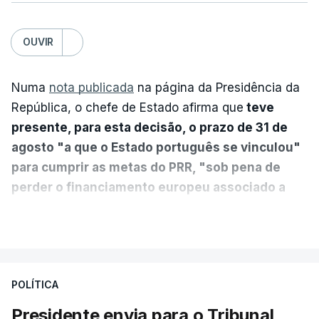
OUVIR
Numa
nota publicada
na página da Presidência da
República, o chefe de Estado afirma que
teve
presente, para esta decisão, o prazo de 31 de
agosto "a que o Estado português se vinculou"
para cumprir as metas do PRR, "sob pena de
perder o financiamento europeu associado a
essa reforma específica".
VER MAIS
António José Seguro entende que a reforma reúne
treze apoios sociais "num só" e pretende "tornar o
POLÍTICA
sistema mais simples, mais justo e transparente".
Presidente envia para o Tribunal