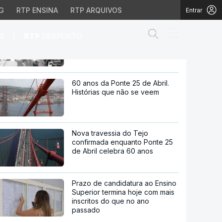
G
RTP ENSINA
RTP ARQUIVOS
Entrar
Leão XIV. Dignidade humana
Abrir campo de
|
S
RTP
DESPORTO
não tem passaporte
saporte
60 anos da Ponte 25 de Abril.
Histórias que não se veem
Nova travessia do Tejo
confirmada enquanto Ponte 25
de Abril celebra 60 anos
Prazo de candidatura ao Ensino
Superior termina hoje com mais
inscritos do que no ano
passado