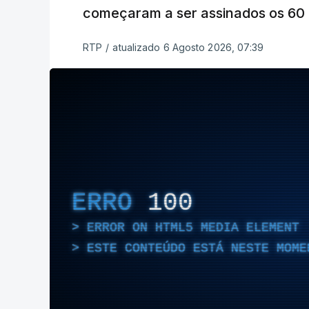
começaram a ser assinados os 60 a
RTP
/
atualizado 6 Agosto 2026, 07:39
ERRO
100
ERROR ON HTML5 MEDIA ELEMENT
ESTE CONTEÚDO ESTÁ NESTE MOME