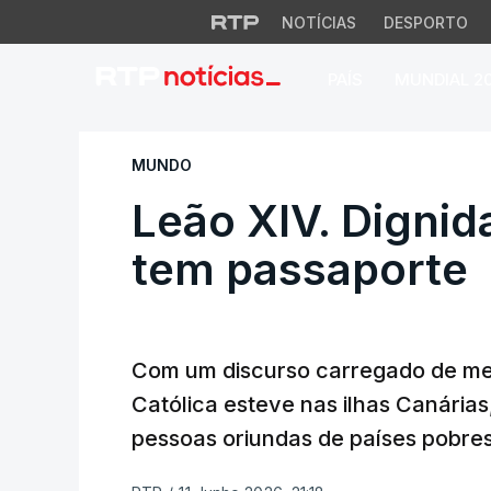
NOTÍCIAS
DESPORTO
PAÍS
MUNDIAL 2
Leão XIV. Dignida
MUNDO
Leão XIV. Digni
tem passaporte
Com um discurso carregado de mens
Católica esteve nas ilhas Canária
pessoas oriundas de países pobres