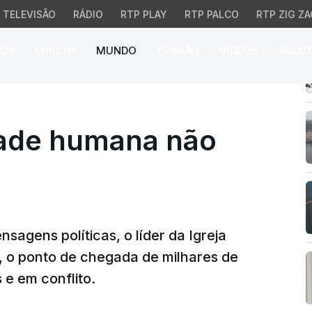
TELEVISÃO
RÁDIO
RTP PLAY
RTP PALCO
RTP ZIG ZA
026
EUROPA
MUNDO
OPINIÃO
VÍDEOS
ÁUDIO
de humana não tem pas
dade humana não
agens políticas, o líder da Igreja
s, o ponto de chegada de milhares de
 e em conflito.