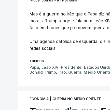
Miguel Soares - RTP Antena 1
Mas é a guerra no Irão que o Papa diz nã
morais. Trump reage e fala num Leão XIV 
falar em tiranos que promovem guerra e 
Uma agenda católica de esquerda, diz 
redes sociais.
TÓPICOS
Papa
,
Leão XIV
,
Presidente
,
Estados Unid
Donald Trump
,
Irão
,
Guerra
,
Médio Orient
|
ECONOMIA
GUERRA NO MÉDIO ORIENTE