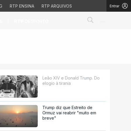
G
RTP ENSINA
RTP ARQUIVOS
Entrar
Abrir campo de
|
S
RTP
DESPORTO
nia
Leão XIV e Donald Trump. Do
elogio à tirania
Trump diz que Estreito de
Ormuz vai reabrir "muito em
breve"