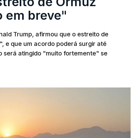
streito de Ormuz
to em breve"
ald Trump, afirmou que o estreito de
", e que um acordo poderá surgir até
o será atingido "muito fortemente" se