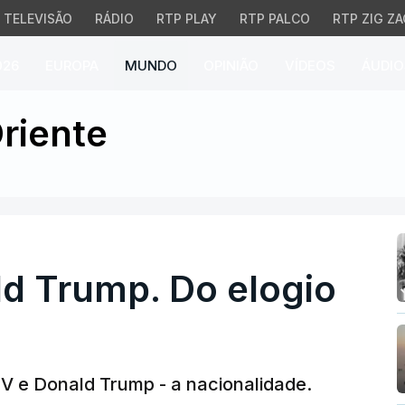
TELEVISÃO
RÁDIO
RTP PLAY
RTP PALCO
RTP ZIG ZA
026
EUROPA
MUNDO
OPINIÃO
VÍDEOS
ÁUDIO
Trump. Do elogio à tira
riente
ld Trump. Do elogio
 e Donald Trump - a nacionalidade.