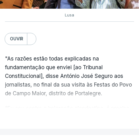
Lusa
OUVIR
"As razões estão todas explicadas na
fundamentação que enviei [ao Tribunal
Constitucional], disse António José Seguro aos
jornalistas, no final da sua visita às Festas do Povo
de Campo Maior, distrito de Portalegre.
"Eu sou contra a imigração clandestina, é preciso
combater ferozmente a imigração ilegal,
VER MAIS
precisamos de regular a nossa imigração e
precisamos de defender as nossas fronteiras e