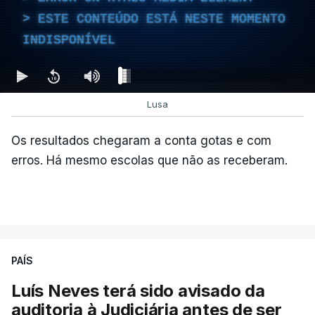
ESTE CONTEÚDO ESTÁ NESTE MOMENTO
INDISPONÍVEL
c/Lusa
Lusa
Os resultados chegaram a conta gotas e com
erros. Há mesmo escolas que não as receberam.
ARTIGOS RELACIONADOS
PAÍS
Luís Neves terá sido avisado da
"Lei do Retorno".
auditoria à Judiciária antes de ser
Comunidades estrangeiras