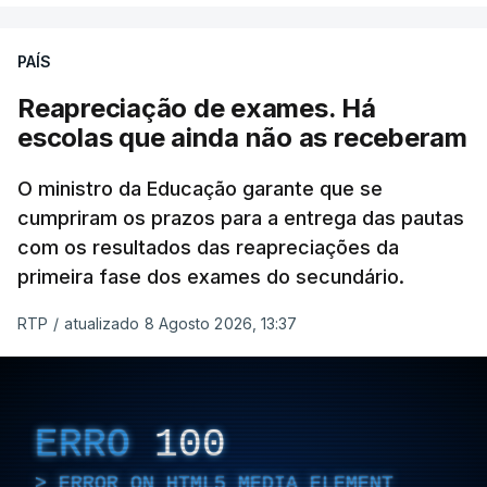
defesa das fronteiras portuguesas, argumenta que
isso "não é incompatível com a dignidade
PAÍS
humana".
Reapreciação de exames. Há
O decreto, que visa assegurar a execução de
escolas que ainda não as receberam
regulamentos e transpor diretivas da União
Europeia, contém alterações ao regime de
O ministro da Educação garante que se
acolhimento de estrangeiros ou apátridas em
cumpriram os prazos para a entrega das pautas
com os resultados das reapreciações da
centros de instalação temporária, ao regime
primeira fase dos exames do secundário.
jurídico de entrada, permanência, saída e
afastamento de estrangeiros do território nacional
RTP
/
atualizado 8 Agosto 2026, 13:37
e à lei sobre concessão de asilo.
Entre outras alterações, o prazo de colocação de
cidadãos estrangeiros em centros de instalação
ERRO
100
temporária é alargado para um período máximo de
180 dias, prorrogáveis por igual período.
ERROR ON HTML5 MEDIA ELEMENT