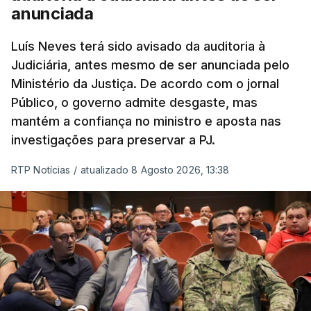
anunciada
em Portugal apoiam decisão
de Seguro
Luís Neves terá sido avisado da auditoria à
atualizado 8 Agosto 2026, 13:36
Judiciária, antes mesmo de ser anunciada pelo
Ministério da Justiça. De acordo com o jornal
"Lei do Retorno". Chega
Público, o governo admite desgaste, mas
considera envio para TC do
mantém a confiança no ministro e aposta nas
diploma "tipo de atos
políticos irresponsáveis"
investigações para preservar a PJ.
8 Agosto 2026, 10:04
RTP Notícias
/
atualizado 8 Agosto 2026, 13:38
Presidente envia para o
Tribunal Constitucional
decreto sobre concessão
de asilo e retorno de
estrangeiros
atualizado 7 Agosto 2026, 18:47