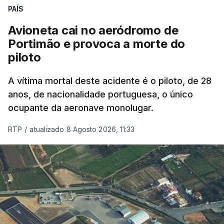
nada disto é incompatível com tratarmos com
PAÍS
dignidade as pessoas, designadamente menores e
Avioneta cai no aeródromo de
crianças", acrescentou.
Portimão e provoca a morte do
piloto
António José Seguro mostrou dúvidas sobre se é
garantido o superior interesse da criança.
A vítima mortal deste acidente é o piloto, de 28
anos, de nacionalidade portuguesa, o único
ocupante da aeronave monolugar.
ERRO
100
RTP
/
atualizado 8 Agosto 2026, 11:33
ERROR ON HTML5 MEDIA ELEMENT
ESTE CONTEÚDO ESTÁ NESTE
MOMENTO INDISPONÍVEL
O Chega considerou "de uma enorme gravidade" a