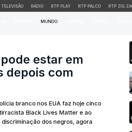
TELEVISÃO
RÁDIO
RTP PLAY
RTP PALCO
RTP ZIG ZA
026
EUROPA
MUNDO
OPINIÃO
VÍDEOS
ÁUDIO
ode estar em causa ci
 pode estar em
s depois com
lícia branco nos EUA faz hoje cinco
irracista Black Lives Matter e ao
 discriminação dos negros, agora