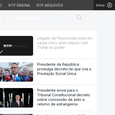
G
RTP ENSINA
RTP ARQUIVOS
Entrar
Abrir campo de
|
S
RTP
DESPORTO
nco anos depois com Tr
Legado de Floyd pode estar em
causa cinco anos depois com
Trump no poder
Presidente da República
promulga decreto-lei que cria a
Prestação Social Única
Presidente envia para o
Tribunal Constitucional decreto
sobre concessão de asilo e
retorno de estrangeiros