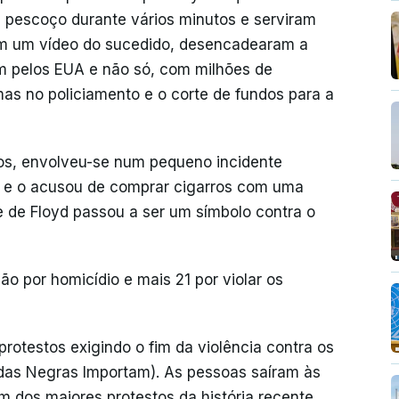
eu pescoço durante vários minutos e serviram
com um vídeo do sucedido, desencadearam a
m pelos EUA e não só, com milhões de
mas no policiamento e o corte de fundos para a
s, envolveu-se num pequeno incidente
a e o acusou de comprar cigarros com uma
te de Floyd passou a ser um símbolo contra o
o por homicídio e mais 21 por violar os
otestos exigindo o fim da violência contra os
idas Negras Importam). As pessoas saíram às
 dos maiores protestos da história recente