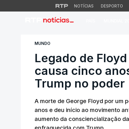
NOTÍCIAS
DESPORTO
PAÍS
MUNDIAL 2
Legado de Floyd p
MUNDO
Legado de Floyd
causa cinco ano
Trump no poder
A morte de George Floyd por um po
anos e deu início ao movimento ant
aumento da consciencialização da
enfraquecida com Trump.