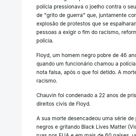
polícia pressionava o joelho contra o s
de "grito de guerra" que, juntamente 
explosão de protestos que se espalhara
pessoas a exigir o fim do racismo, refor
polícia.
Floyd, um homem negro pobre de 46 ano
quando um funcionário chamou a políci
nota falsa, após o que foi detido. A mor
racismo.
Chauvin foi condenado a 22 anos de prisã
direitos civis de Floyd.
A sua morte desencadeou uma série de pr
negros e gritando Black Lives Matter (V
ruas nos EUA e em mais de 60 países, um