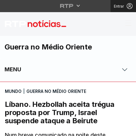
Entrar
Líbano. Hezbollah acei
Guerra no Médio Oriente
MENU
MUNDO
|
GUERRA NO MÉDIO ORIENTE
Líbano. Hezbollah aceita trégua
proposta por Trump, Israel
suspende ataque a Beirute
Num breve comunicado na noite deste