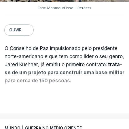
Foto: Mahmoud Issa - Reuters
OUVIR
O Conselho de Paz impulsionado pelo presidente
norte-americano e que tem como líder o seu genro,
Jared Kushner, já emitiu o primeiro contrato:
trata-
se de um projeto para construir uma base militar
para cerca de 150 pessoas.
Segundo o diário britânico
The Guardian
, este
VER MAIS
posto avançado deverá abrigar tropas
marroquinas. O contrato foi concedido à Arkel
International, uma empresa com sede no Louisiana
MUNDO
|
GUERRA NO MÉDIO ORIENTE
que já colaborou com a Administração norte-