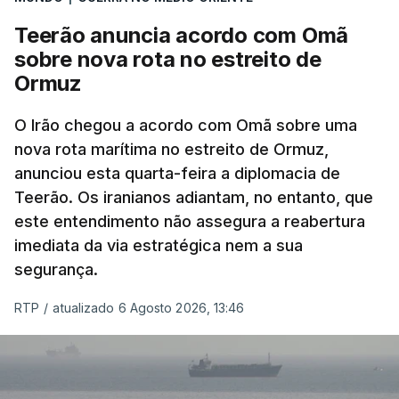
americana em projetos no Médio Oriente,
Teerão anuncia acordo com Omã
nomeadamente no Iraque.
sobre nova rota no estreito de
Ormuz
Com uma área muito reduzida,
esta pequena base
militar deverá ficar nos 60 por cento de
O Irão chegou a acordo com Omã sobre uma
nova rota marítima no estreito de Ormuz,
território de Gaza que Israel controla e a cerca
anunciou esta quarta-feira a diplomacia de
de 1,5 quilómetros da fronteira com Israel.
Teerão. Os iranianos adiantam, no entanto, que
Permite, desta forma, uma extração rápida em
este entendimento não assegura a reabertura
caso de ataque.
imediata da via estratégica nem a sua
segurança.
Segundo um funcionário do Conselho de Paz, a
organização está na “fase final de preparação de
RTP
/
atualizado 6 Agosto 2026, 13:46
vários contratos” e que um deles “diz respeito às
instalações de apoio à Força Internacional de
Estabilização”.