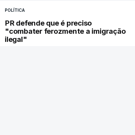
desencadeando uma ação de prevenção
POLÍTICA
desencadeada pela Polícia Judiciária, em
PR defende que é preciso
articulação com a Marinha, a Autoridade Marítima
"combater ferozmente a imigração
Nacional e a Força Aérea.
ilegal"
O ano de 2026 tem sido um ano de recordes: foi
O Presidente da República voltou hoje a
apreendida mais cocaína até ao momento de que
defender a necessidade de "combater
em todo o ano de 2025.
ferozmente" a imigração ilegal. O presidente da
A ação de prevenção visa a deteção em alto mar
República insiste que defender a segurança das
de embarcações de alta velocidade (EAV) que
fronteiras não é incompatível com a dignidade
humana.
utilizam a costa nacional para o tráfico de droga.
RTP
/
atualizado 8 Agosto 2026, 21:53
c/ Lusa