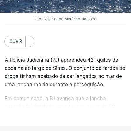
Foto: Autoridade Marítima Nacional
OUVIR
A Polícia Judiciária (PJ) apreendeu 421 quilos de
cocaína ao largo de Sines. O conjunto de fardos de
droga tinham acabado de ser lançados ao mar de
uma lancha rápida durante a perseguição.
Em comunicado, a PJ avança que a lancha
suspeita foi detetada em alto mar, cerca de 60
milhas náuticas ao largo de Sines.
VER MAIS
A apreensão aconteceu na tarde desta sexta-feira,