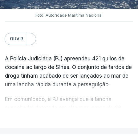
Foto: Autoridade Marítima Nacional
OUVIR
A Polícia Judiciária (PJ) apreendeu 421 quilos de
cocaína ao largo de Sines. O conjunto de fardos de
droga tinham acabado de ser lançados ao mar de
uma lancha rápida durante a perseguição.
Em comunicado, a PJ avança que a lancha
suspeita foi detetada em alto mar, cerca de 60
milhas náuticas ao largo de Sines.
VER MAIS
A apreensão aconteceu na tarde desta sexta-feira,