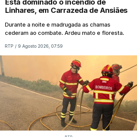
Está dominado o incêndio de
Linhares, em Carrazeda de Ansiães
ESTE CONTEÚDO ESTÁ NESTE
MOMENTO INDISPONÍVEL
Durante a noite e madrugada as chamas
cederam ao combate. Ardeu mato e floresta.
RTP
/
9 Agosto 2026, 07:59
RTP