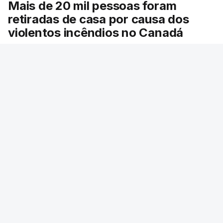
Mais de 20 mil pessoas foram
retiradas de casa por causa dos
violentos incêndios no Canadá
Milhares de pessoas têm ordem de evacuação.
O governo da província declarou o estado de
emergência por causa de dezenas de incêndios
florestais que estão descontrolados.
RTP
/
9 Agosto 2026, 08:03