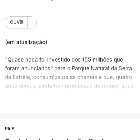
OUVIR
(em atualização)
"Quase nada foi investido dos 155 milhões que
foram anunciados" para o Parque Natural da Serra
da Estrela, consumida pelas chamas e que, quatro
anos depois, ainda tem promessas de recuperação
por cumprir.
VER MAIS
ERRO
100
PAÍS
ERROR ON HTML5 MEDIA ELEMENT