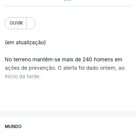
OUVIR
(em atualização)
No terreno mantêm-se mais de 240 homens em
ações de prevenção. O alerta foi dado ontem, ao
início da tarde.
Mais de 20 mil pessoas foram retiradas de casa
VER MAIS
por causa dos violentos incêndios no Canadá
MUNDO