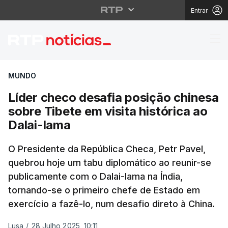
Entrar
Líder checo desafia po
MUNDO
Líder checo desafia posição chinesa
sobre Tibete em visita histórica ao
Dalai-lama
O Presidente da República Checa, Petr Pavel,
quebrou hoje um tabu diplomático ao reunir-se
publicamente com o Dalai-lama na Índia,
tornando-se o primeiro chefe de Estado em
exercício a fazê-lo, num desafio direto à China.
Lusa
/
28 Julho 2025, 10:11