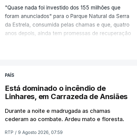
"Quase nada foi investido dos 155 milhões que
foram anunciados" para o Parque Natural da Serra
da Estrela, consumida pelas chamas e que, quatro
anos depois, ainda tem promessas de recuperação
por cumprir.
VER MAIS
ERRO
100
PAÍS
ERROR ON HTML5 MEDIA ELEMENT
Está dominado o incêndio de
Linhares, em Carrazeda de Ansiães
ESTE CONTEÚDO ESTÁ NESTE
MOMENTO INDISPONÍVEL
Durante a noite e madrugada as chamas
cederam ao combate. Ardeu mato e floresta.
RTP
/
9 Agosto 2026, 07:59