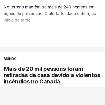
No terreno mantêm-se mais de 240 homens em
ações de prevenção. O alerta foi dado ontem, ao
início da tarde.
Mais de 20 mil pessoas foram retiradas de casa
VER MAIS
por causa dos violentos incêndios no Canadá
MUNDO
Mais de 20 mil pessoas foram
retiradas de casa devido a violentos
incêndios no Canadá
Milhares de pessoas têm ordem de evacuação.
O governo da província declarou o estado de