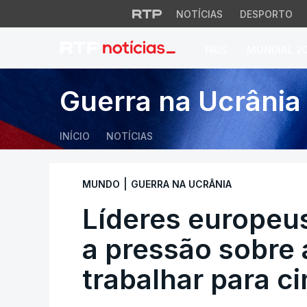
NOTÍCIAS
DESPORTO
PAÍS
MUNDIAL 2
Líderes europeus p
Guerra na Ucrânia
INÍCIO
NOTÍCIAS
|
MUNDO
GUERRA NA UCRÂNIA
Líderes europeu
a pressão sobre 
trabalhar para ci