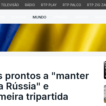
TELEVISÃO
RÁDIO
RTP PLAY
RTP PALCO
RTP ZIG ZA
026
EUROPA
MUNDO
OPINIÃO
VÍDEOS
ÁUDIO
rontos a "manter a press
s prontos a "manter
a Rússia" e
meira tripartida