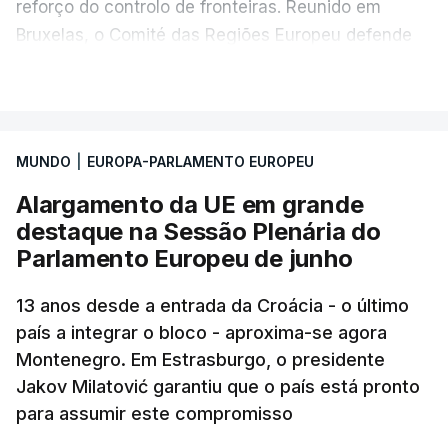
reforço do controlo de fronteiras. Reunido em
Bruxelas, o Comité das Regiões Europeu defende
que o acolhimento de imigrantes é essencial para
VER MAIS
responder aos desafios demográficos na Europa,
mas deixa um alerta: as regiões e as cidades
precisam de mais recursos para garantir respostas
MUNDO
|
EUROPA-PARLAMENTO EUROPEU
na habitação, saúde, educação e apoio social.
Alargamento da UE em grande
destaque na Sessão Plenária do
Parlamento Europeu de junho
13 anos desde a entrada da Croácia - o último
país a integrar o bloco - aproxima-se agora
Montenegro. Em Estrasburgo, o presidente
Jakov Milatović garantiu que o país está pronto
para assumir este compromisso