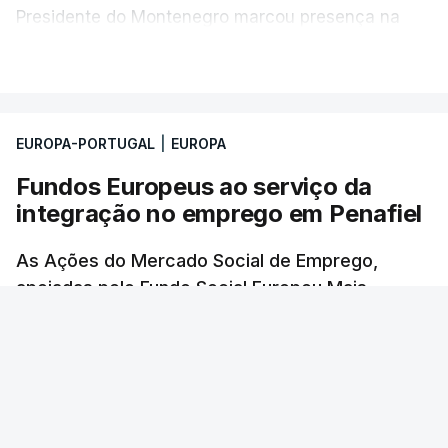
Presidente do Montenegro marcou presença na
Sessão Plenária do Parlamento Europeu de junho.
VER MAIS
EUROPA-PORTUGAL
|
EUROPA
Fundos Europeus ao serviço da
integração no emprego em Penafiel
As Ações do Mercado Social de Emprego,
apoiadas pelo Fundo Social Europeu Mais,
financiam projetos que promovem a inclusão de
pessoas em risco de exclusão social.
RTP
/
2 Julho 2026, 15:58