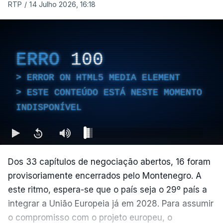
RTP
/
14 Julho 2026, 16:18
ERRO
100
ERROR ON HTML5 MEDIA ELEMENT
ESTE CONTEÚDO ESTÁ NESTE MOMENTO
INDISPONÍVEL
Dos 33 capítulos de negociação abertos, 16 foram
provisoriamente encerrados pelo Montenegro. A
este ritmo, espera-se que o país seja o 29º país a
integrar a União Europeia já em 2028. Para assumir
o compromisso com o projeto europeu, o