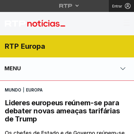
Entrar
Lideres europeus reún
RTP Europa
MENU
MUNDO
|
EUROPA
Lideres europeus reúnem-se para
debater novas ameaças tarifárias
de Trump
Os chefes de Estado e de Governo reúnem-se