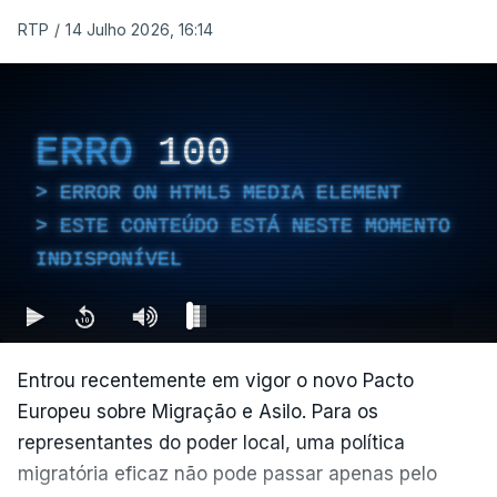
RTP
/
14 Julho 2026, 16:14
ERRO
100
ERROR ON HTML5 MEDIA ELEMENT
ESTE CONTEÚDO ESTÁ NESTE MOMENTO
INDISPONÍVEL
Entrou recentemente em vigor o novo Pacto
Europeu sobre Migração e Asilo. Para os
representantes do poder local, uma política
migratória eficaz não pode passar apenas pelo