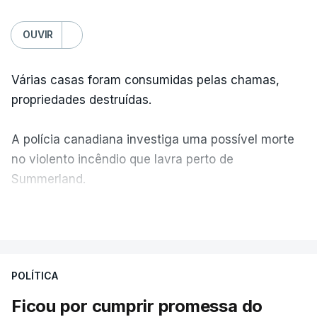
OUVIR
Várias casas foram consumidas pelas chamas,
propriedades destruídas.
A polícia canadiana investiga uma possível morte
no violento incêndio que lavra perto de
Summerland.
VER MAIS
Éum cenário de terror, descreve o primeiro-ministro
da Columbia Britânica, David Iby.
POLÍTICA
Ficou por cumprir promessa do
ERRO
100